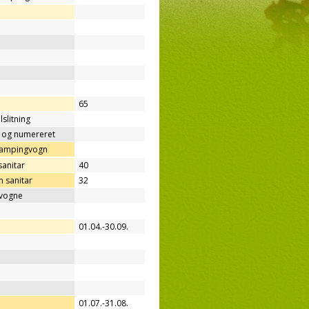
65
lslitning
t og numereret
/campingvogn
sanitar
40
 sanitar
32
gvogne
01.04.-30.09.
01.07.-31.08.