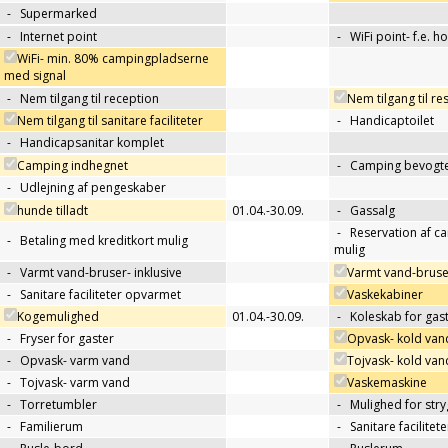
-
Supermarked
-
Internet point
-
WiFi point- f.e. h
WiFi- min. 80% campingpladserne
med signal
-
Nem tilgang til reception
Nem tilgang til re
Nem tilgang til sanitare faciliteter
-
Handicaptoilet
-
Handicapsanitar komplet
Camping indhegnet
-
Camping bevogte
-
Udlejning af pengeskaber
hunde tilladt
01.04.-30.09.
-
Gassalg
-
Reservation af c
-
Betaling med kreditkort mulig
mulig
-
Varmt vand-bruser- inklusive
Varmt vand-bruse
-
Sanitare faciliteter opvarmet
Vaskekabiner
Kogemulighed
01.04.-30.09.
-
Koleskab for gas
-
Fryser for gaster
Opvask- kold van
-
Opvask- varm vand
Tojvask- kold van
-
Tojvask- varm vand
Vaskemaskine
-
Torretumbler
-
Mulighed for str
-
Familierum
-
Sanitare facilitet