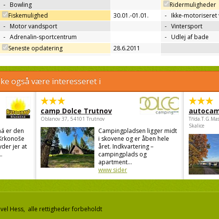
-
Bowling
Ridermuligheder
Fiskemulighed
30.01.-01.01.
-
Ikke-motoriseret
-
Motor vandsport
-
Vintersport
-
Adrenalin-sportcentrum
-
Udlej af bade
Seneste opdatering
28.6.2011
e også være interesseret i
camp Dolce Trutnov
autocam
Oblanov 37, 54101 Trutnov
Třída.T.G.Ma
Skalice
á er den
Campingpladsen ligger midt
 Krkonoše
i skovene og er åben hele
der jer at
året. Indkvartering –
..
campingplads og
apartment...
www sider
el Hess, alle rettigheder forbeholdt