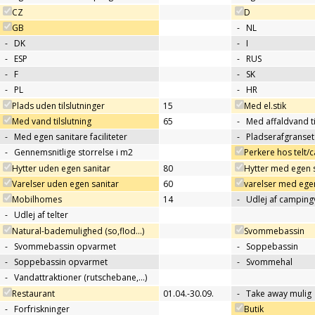
CZ
D
GB
-
NL
-
DK
-
I
-
ESP
-
RUS
-
F
-
SK
-
PL
-
HR
Plads uden tilslutninger
15
Med el.stik
Med vand tilslutning
65
-
Med affaldvand ti
-
Med egen sanitare faciliteter
-
Pladserafgranse
-
Gennemsnitlige storrelse i m2
Perkere hos telt
Hytter uden egen sanitar
80
Hytter med egen 
Varelser uden egen sanitar
60
varelser med egen
Mobilhomes
14
-
Udlej af campin
-
Udlej af telter
Natural-bademulighed (so,flod...)
Svommebassin
-
Svommebassin opvarmet
-
Soppebassin
-
Soppebassin opvarmet
-
Svommehal
-
Vandattraktioner (rutschebane,…)
Restaurant
01.04.-30.09.
-
Take away mulig
-
Forfriskninger
Butik