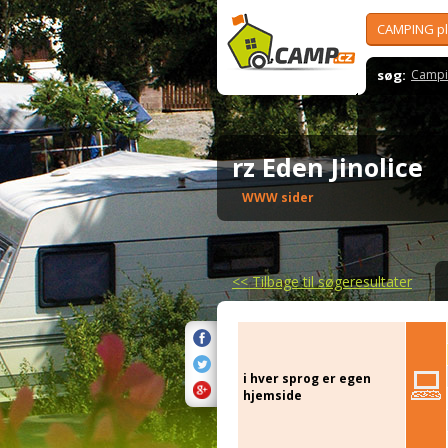
CAMPING p
søg:
Campi
rz Eden Jinolice
WWW sider
<<
Tilbage til søgeresultater
i hver sprog er egen
hjemside