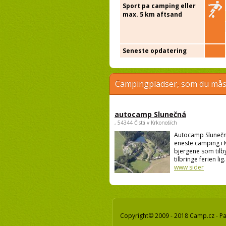
Sport pa camping eller
max. 5 km aftsand
Seneste opdatering
Campingpladser, som du måsk
autocamp Slunečná
, 54344 Čistá v Krkonoších
Autocamp Slunečn
eneste camping i
bjergene som tilby
tilbringe ferien lig.
www sider
Copyright© 2009 - 2018 Camp.cz - Pav