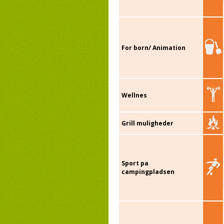
For born/ Animation
Wellnes
Grill muligheder
Sport pa
campingpladsen