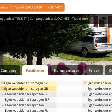
ladser
Tips til UDFLUGTER
KONTAKT
ngpladser TJEKKIET
Campingpladser SLOVAKIET
Tips til ture
Camping
Faciliteter
Kommentarer
Priser
K
Egen websider er i sprogen CZ
Egen websider er
Egen websider er i sprogen GB
-
Egen websider er
-
Egen websider er i sprogen DK
-
Egen websider er 
-
Egen websider er i sprogen ESP
-
Egen websider er
-
Egen websider er i sprogen F
-
Egen websider er
-
Egen websider er i sprogen PL
-
Egen websider er