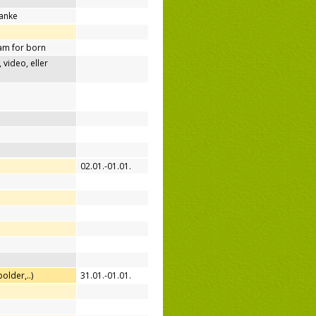
tanke
am for born
video, eller
02.01.-01.01.
older,..)
31.01.-01.01.