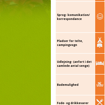
Sprog- komunikation/
korrespondance
Pladser for telte,
campingvogn
Udlejning- (anfort i det
samlede antal senge)
Bademulighed
Fode- og drikkevarer