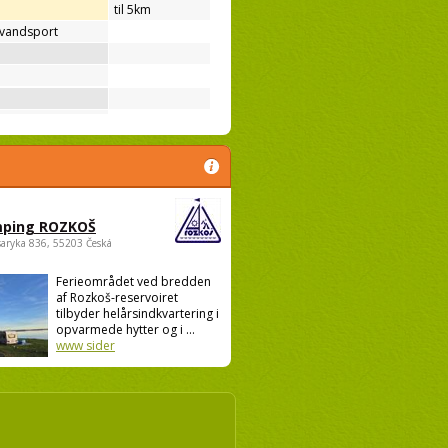
til 5km
 vandsport
ping ROZKOŠ
saryka 836, 55203 Česká
Ferieområdet ved bredden
af Rozkoš-reservoiret
tilbyder helårsindkvartering i
opvarmede hytter og i ...
www sider