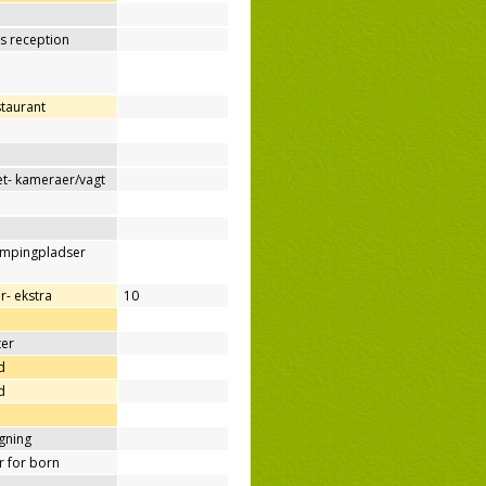
os reception
staurant
t- kameraer/vagt
ampingpladser
r- ekstra
10
ter
d
d
ygning
er for born