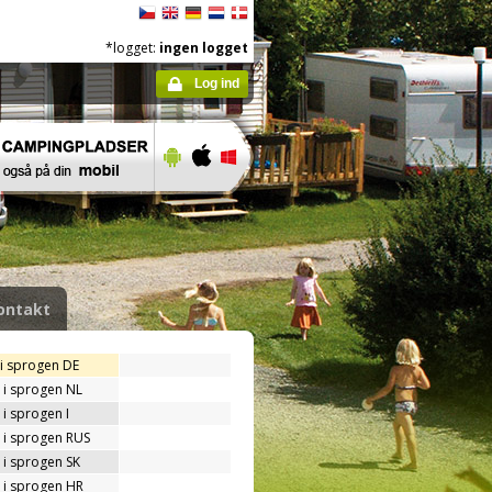
*logget:
ingen logget
Log ind
ontakt
 i sprogen DE
 i sprogen NL
i sprogen I
 i sprogen RUS
 i sprogen SK
 i sprogen HR