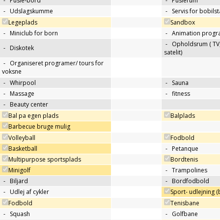
-
Pusle-bord
-
Puslerum
-
Udslagskumme
-
Servis for bobils
Legeplads
Sandbox
-
Miniclub for born
-
Animation progr
-
Opholdsrum ( TV, 
-
Diskotek
satelit)
-
Organiseret programer/ tours for
voksne
-
Whirpool
-
Sauna
-
Massage
-
fitness
-
Beauty center
Bal pa egen plads
Balplads
Barbecue bruge mulig
Volleyball
Fodbold
Basketball
-
Petanque
Multipurpose sportsplads
Bordtenis
Minigolf
-
Trampolines
-
Biljard
-
Bordfodbold
-
Udlej af cykler
Sport- udlejning (b
Fodbold
Tenisbane
-
Squash
-
Golfbane