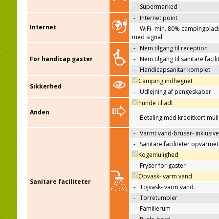
-
Supermarked
-
Internet point
Internet
-
WiFi- min. 80% campingplad
med signal
-
Nem tilgang til reception
For handicap gaster
-
Nem tilgang til sanitare facili
-
Handicapsanitar komplet
Camping indhegnet
Sikkerhed
-
Udlejning af pengeskaber
hunde tilladt
Anden
-
Betaling med kreditkort mul
-
Varmt vand-bruser- inklusive
-
Sanitare faciliteter opvarmet
Kogemulighed
-
Fryser for gaster
Opvask- varm vand
Sanitare faciliteter
-
Tojvask- varm vand
-
Torretumbler
-
Familierum