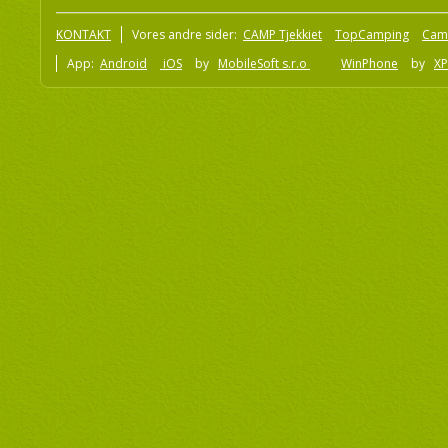
KONTAKT
Vores andre sider:
CAMP Tjekkiet
TopCamping
Cam
App:
Android
iOS
by
MobileSoft s.r.o
WinPhone
by
XP