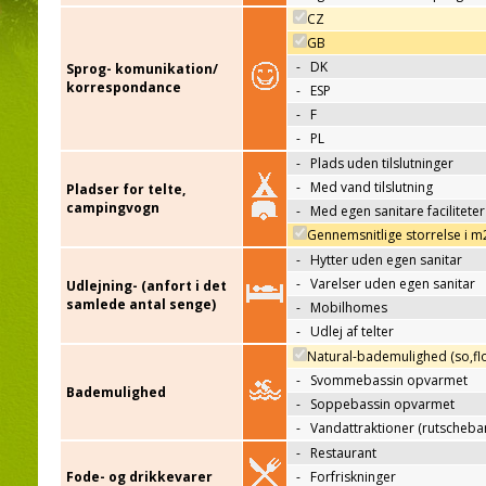
CZ
GB
-
DK
Sprog- komunikation/
korrespondance
-
ESP
-
F
-
PL
-
Plads uden tilslutninger
-
Med vand tilslutning
Pladser for telte,
campingvogn
-
Med egen sanitare faciliteter
Gennemsnitlige storrelse i m
-
Hytter uden egen sanitar
-
Varelser uden egen sanitar
Udlejning- (anfort i det
samlede antal senge)
-
Mobilhomes
-
Udlej af telter
Natural-bademulighed (so,flo
-
Svommebassin opvarmet
Bademulighed
-
Soppebassin opvarmet
-
Vandattraktioner (rutscheba
-
Restaurant
Fode- og drikkevarer
-
Forfriskninger