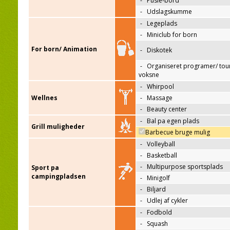
-
Pusle-bord
-
Udslagskumme
-
Legeplads
-
Miniclub for born
For born/ Animation
-
Diskotek
-
Organiseret programer/ tour
voksne
-
Whirpool
Wellnes
-
Massage
-
Beauty center
-
Bal pa egen plads
Grill muligheder
Barbecue bruge mulig
-
Volleyball
-
Basketball
-
Multipurpose sportsplads
Sport pa
campingpladsen
-
Minigolf
-
Biljard
-
Udlej af cykler
-
Fodbold
-
Squash