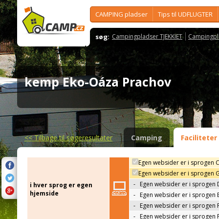
CAMPING pladser
Tips til UDFLUGTER
søg:
Campingpladser TJEKKIET
Campingpl
kemp Eko-Oáza Prachov
<<
Tilbage til søgeresultater
Camping
Faciliteter
Egen websider er i sprogen 
Egen websider er i sprogen 
-
Egen websider er i sprogen 
i hver sprog er egen
hjemside
-
Egen websider er i sprogen 
-
Egen websider er i sprogen 
-
Egen websider er i sprogen 