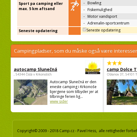
-
Bowling
Sport pa camping eller
max. 5 km aftsand
-
Fiskemulighed
-
Motor vandsport
-
Adrenalin-sportcentrum
Seneste opdatering
Seneste opdatering
Campingpladser, som du måske også være interessere
autocamp Slunečná
camp Dolce T
, 54344 Čistá v Krkonoších
Oblanov 37, 54101 
Autocamp Slunečná er den
eneste camping i Krkonoše
bjergene som tilbyder jer at
tilbringe ferien lig...
www sider
Copyright© 2009 - 2018 Camp.cz - Pavel Hess, alle rettigheder forbe