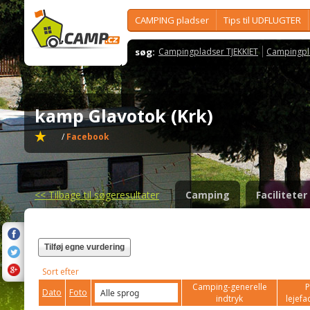
CAMPING pladser
Tips til UDFLUGTER
søg:
Campingpladser TJEKKIET
Campingpl
kamp Glavotok (Krk)
/
Facebook
<<
Tilbage til søgeresultater
Camping
Faciliteter
Tilføj egne vurdering
Sort efter
Camping-generelle
P
Dato
Foto
indtryk
lejefac