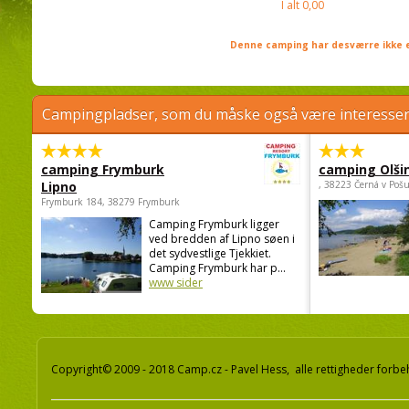
I alt
0,00
Denne camping har desværre ikke e
Campingpladser, som du måske også være interessere
camping Frymburk
camping Olši
Lipno
, 38223 Černá v Poš
Frymburk 184, 38279 Frymburk
Camping Frymburk ligger
ved bredden af Lipno søen i
det sydvestlige Tjekkiet.
Camping Frymburk har p...
www sider
Copyright© 2009 - 2018 Camp.cz - Pavel Hess, alle rettigheder forbe