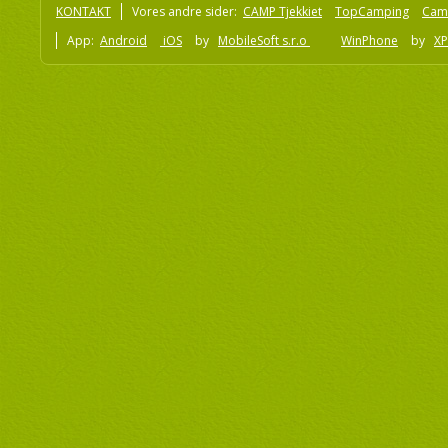
KONTAKT
Vores andre sider:
CAMP Tjekkiet
TopCamping
Cam
App:
Android
iOS
by
MobileSoft s.r.o
WinPhone
by
XP