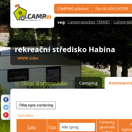
CAMPING pladser
Tips til UDFLUGTER
søg:
Campingpladser TJEKKIET
Campingpl
rekreační středisko Habina
WWW sider
<<
Tilbage til søgeresultater
Camping
Kommenta
Tilføj egne vurdering
Sort efter
Camping-
P
Dato
Foto
generelle
lejefac