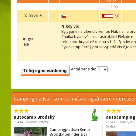
indtryk
I alt
2,00
07.09.2015
2,0
Nikdy víc
Byly jsme na víkend v kempu Habina,na prvn
Chatka byla ovšem katastrofální! Flekaté ma
Bruger
celou noc hryzal někde na střeše.Sprchy v
Paja
Cyklokemp Černý potok,vypadá čistě,toalety 
Antal per side:
Tilføj egne vurdering
Campingpladser, som du måske også være interessere
autocamp Brodský
autocamping
, 54941 Červený Kostelec
Třída.T.G.Masaryka 
Skalice
Campingpladsen Kemp
Brodský befinder sig i