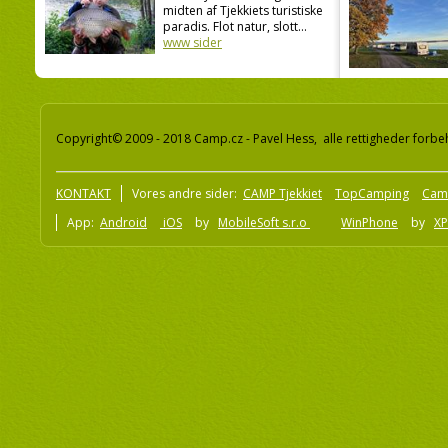
midten af Tjekkiets turistiske
paradis. Flot natur, slott...
www sider
Copyright© 2009 - 2018 Camp.cz - Pavel Hess, alle rettigheder forbe
KONTAKT
Vores andre sider:
CAMP Tjekkiet
TopCamping
Cam
App:
Android
iOS
by
MobileSoft s.r.o
WinPhone
by
XP