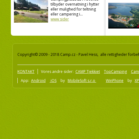
tilbyder overnatning i hytter
eller mulighed for teltning
eller campering i...
www sider
Copyright© 2009 - 2018 Camp.cz - Pavel Hess, alle rettigheder forbe
KONTAKT
Vores andre sider:
CAMP Tjekkiet
TopCamping
Cam
App:
Android
iOS
by
MobileSoft s.r.o
WinPhone
by
XP