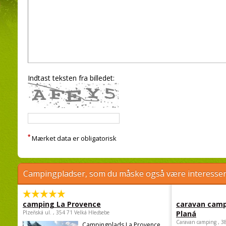
Indtast teksten fra billedet:
*
Mærket data er obligatorisk
Campingpladser, som du måske også være interessere
camping La Provence
caravan camp
Plzeňská ul. , 354 71 Velká Hleďsebe
Planá
Caravan camping , 3
Campingplads La Provence