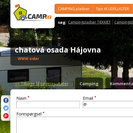
CAMPING pladser
Tips til UDFLUGTER
søg:
Campingpladser TJEKKIET
Campingpl
chatová osada Hájovna
WWW sider
<<
Tilbage til søgeresultater
Camping
Kommenta
*
*
Navn
Email
*
Forespørgsel