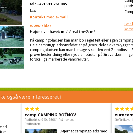
Cam
tel.:
+421 911 761 085
plad
fax:
Camp
Kontakt med e-mail
Læs 
WWW sider
kom
2
Højde over havet:
m
/
Areal i m^2:
m
På campingpladsen kan man bo i eget telt eller egen campingvo
Hele campingpladsområdet er på græs; delvis overskygget me
campingpladsen kan man besøge stranden ved Zemplinska Si
prøve hesteridning eller nyde en bådtur på Sirava-dæmningen
forskellige markerede vandreruter.
e også være interesseret i
camp CAMPING ROŽNOV
eurocam
Radhošťská 940, 75661 Rožnov pod
Štefánikova 
Radhoštěm
 med
3-tjernet campingplads med
trer,