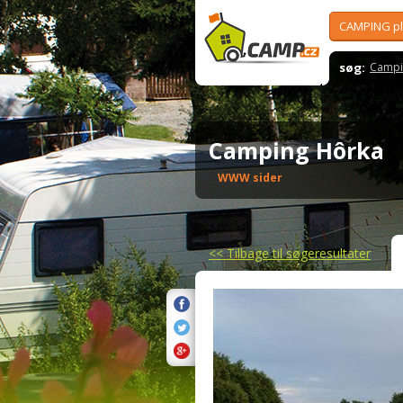
CAMPING p
søg:
Campi
Camping Hôrka
WWW sider
<<
Tilbage til søgeresultater