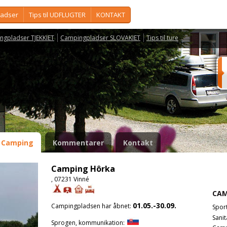
ladser
Tips til UDFLUGTER
KONTAKT
ngpladser TJEKKIET
Campingpladser SLOVAKIET
Tips til ture
Camping
Kommentarer
Kontakt
Camping Hôrka
, 07231 Vinné
CAM
01.05.-30.09.
Campingpladsen har åbnet:
Spor
Sanit
Sprogen, kommunikation: