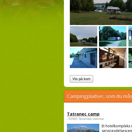
Campingpladser, som du måsk
Tatranec camp
, 05960 Tatranská Lomnica
Et hotelkompleks
serviceydelsescen