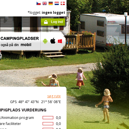
*logget:
ingen logget
Log ind
søg rute
GPS: 48° 47' 43"N 21° 58' 08"E
PIGPLADS VURDERUNG
t/Animation program
0,0
are faciliteter
0,0