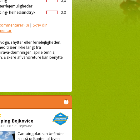
ping
0,0
ser/lejemuligheder
ing- helhedsindtryk
0,0
kommentarer
(0)
|
Skriv din
mentar
gn, i hytter eller ferielejligheden.
d træer. Ikke langt fra
rava-dæmningen, spille tennis,
. Elskere af vandreture kan benytte
ping Bojkovice
1008, 687 71 Bojkovice
Campingpladsen befinder
sig på udkanten af byen