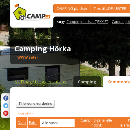
CAMPING pladser
Tips til UDFLUGTER
søg:
Campingpladser TJEKKIET
Campingpl
Camping Hôrka
WWW sider
<<
Tilbage til søgeresultater
Camping
Kommenta
Tilføj egne vurdering
Sort efter
Camping-generelle
P
Dato
Foto
indtryk
lejefac