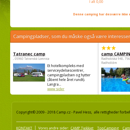
I alt
0,00
Denne camping har desværre ikke e
Campingpladser, som du måske også være interessere
Tatranec camp
camp CAMPI
, 05960 Tatranská Lomnica
Radhošťská 940, 75
Radhoštěm
Et hotelkompleks med
serviceydelsescentrer,
campingpladsen og hytter
(åbent hele året rundt).
Langra...
www sider
Copyright© 2009 - 2018 Camp.cz - Pavel Hess, alle rettigheder forbe
KONTAKT
Vores andre sider:
CAMP Tjekkiet
TopCamping
Cam