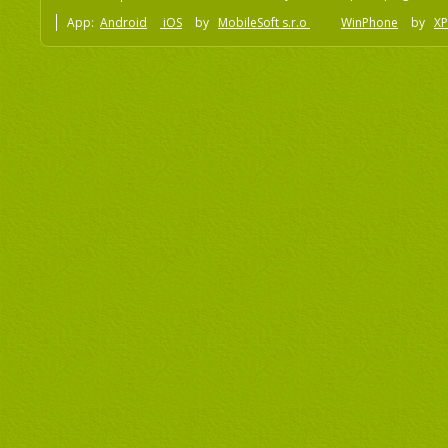
App:
Android
iOS
by
MobileSoft s.r.o
WinPhone
by
XP