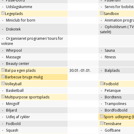
-
Pusle-bord
-
Puslerum
-
Udslagskumme
-
Servis for bobils
Legeplads
Sandbox
-
Miniclub for born
-
Animation progr
-
Opholdsrum ( TV, 
-
Diskotek
satelit)
-
Organiseret programer/ tours for
voksne
-
Whirpool
-
Sauna
-
Massage
-
fitness
-
Beauty center
Bal pa egen plads
30.01.-01.01.
-
Balplads
Barbecue bruge mulig
Volleyball
Fodbold
-
Basketball
-
Petanque
Multipurpose sportsplads
-
Bordtenis
-
Minigolf
-
Trampolines
-
Biljard
-
Bordfodbold
-
Udlej af cykler
Sport- udlejning (b
-
Fodbold
Tenisbane
-
Squash
-
Golfbane