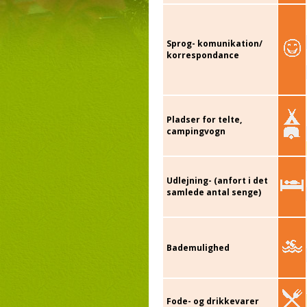
Sprog- komunikation/
korrespondance
Pladser for telte,
campingvogn
Udlejning- (anfort i det
samlede antal senge)
Bademulighed
Fode- og drikkevarer