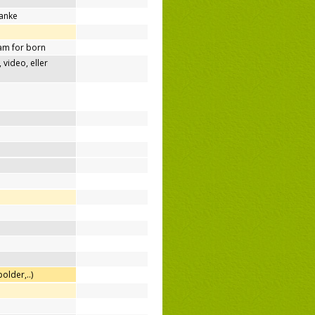
tanke
am for born
video, eller
older,..)