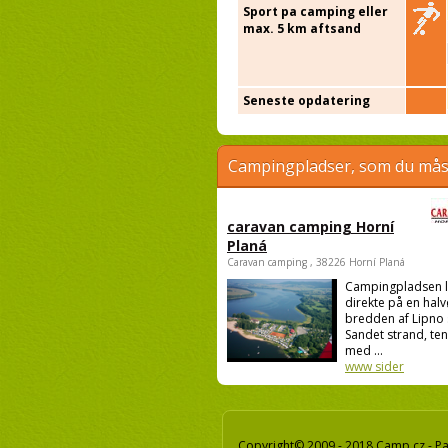
Sport pa camping eller
max. 5 km aftsand
Seneste opdatering
Campingpladser, som du måsk
caravan camping Horní
Planá
Caravan camping , 38226 Horní Planá
Campingpladsen l
direkte på en halv
bredden af Lipno 
Sandet strand, te
med ...
www sider
Copyright© 2009 - 2018 Camp.cz - Pav