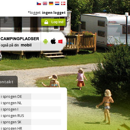
*logget:
ingen logget
Log ind
ontakt
 i sprogen DE
 i sprogen NL
i sprogen I
 i sprogen RUS
 i sprogen SK
 i sprogen HR