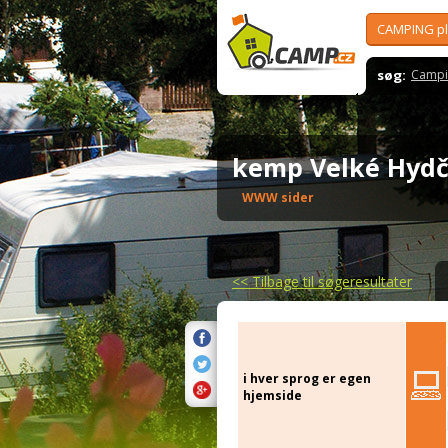
CAMPING p
søg:
Campi
kemp Velké Hyd
WWW sider
<<
Tilbage til søgeresultater
i hver sprog er egen
hjemside