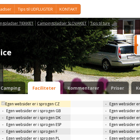
ladser
Tips til UDFLUGTER
KONTAKT
ngpladser TJEKKIET
Campingpladser SLOVAKIET
Tips til ture
čice
Camping
Faciliteter
Kommentarer
Priser
K
Egen websider er i sprogen CZ
-
Egen websider er
-
Egen websider er i sprogen GB
-
Egen websider er
-
Egen websider er i sprogen DK
-
Egen websider er 
-
Egen websider er i sprogen ESP
-
Egen websider er
-
Egen websider er i sprogen F
-
Egen websider er
-
Egen websider er i sprogen PL
-
Egen websider er