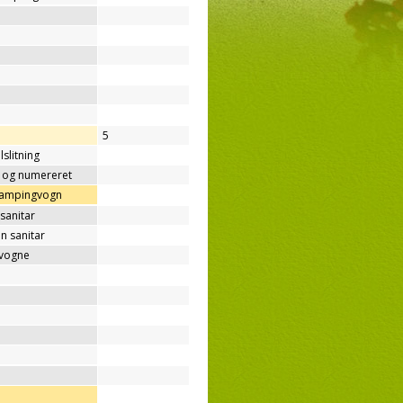
5
lslitning
t og numereret
/campingvogn
sanitar
n sanitar
gvogne