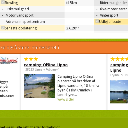
Bowling
til 5km
-
Ridermuligheder
-
Fiskemulighed
-
Ikke-motoriseret
-
Motor vandsport
-
Vintersport
-
Adrenalin-sportcentrum
Udlej af bade
Seneste opdatering
3.6.2011
e også være interesseret i
camping Olšina Lipno
camping
, 38223 Černá v Pošumaví
Lipno
Frymburk 18
Camping Lipno Olšina
placeret på bredden af
igger
Lipno vandtank, 18 km fra
ø, på
byen Český Krumlov i
søen.
landsbyen...
nnisbaner
www sider
el Hess, alle rettigheder forbeholdt