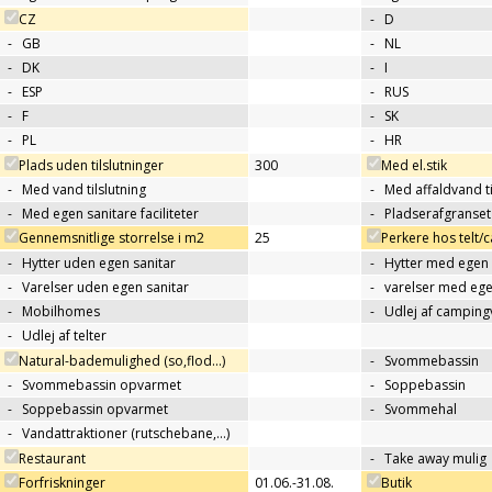
CZ
-
D
-
GB
-
NL
-
DK
-
I
-
ESP
-
RUS
-
F
-
SK
-
PL
-
HR
Plads uden tilslutninger
300
Med el.stik
-
Med vand tilslutning
-
Med affaldvand ti
-
Med egen sanitare faciliteter
-
Pladserafgranse
Gennemsnitlige storrelse i m2
25
Perkere hos telt
-
Hytter uden egen sanitar
-
Hytter med egen 
-
Varelser uden egen sanitar
-
varelser med ege
-
Mobilhomes
-
Udlej af campin
-
Udlej af telter
Natural-bademulighed (so,flod...)
-
Svommebassin
-
Svommebassin opvarmet
-
Soppebassin
-
Soppebassin opvarmet
-
Svommehal
-
Vandattraktioner (rutschebane,…)
Restaurant
-
Take away mulig
Forfriskninger
01.06.-31.08.
Butik