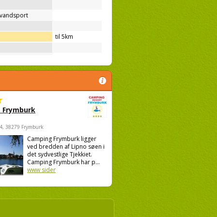
 vandsport
til 5km
 Frymburk
4, 38279 Frymburk
Camping Frymburk ligger
ved bredden af Lipno søen i
det sydvestlige Tjekkiet.
Camping Frymburk har p...
www sider