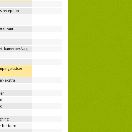
os reception
estaurant
t- kameraer/vagt
ampingpladser
r- ekstra
ter
nd
nd
ygning
er for born