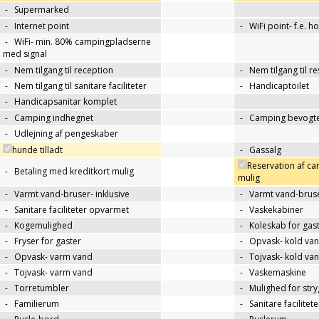
-
Supermarked
-
Internet point
-
WiFi point- f.e. h
-
WiFi- min. 80% campingpladserne
med signal
-
Nem tilgang til reception
-
Nem tilgang til r
-
Nem tilgang til sanitare faciliteter
-
Handicaptoilet
-
Handicapsanitar komplet
-
Camping indhegnet
-
Camping bevogte
-
Udlejning af pengeskaber
hunde tilladt
-
Gassalg
Reservation af c
-
Betaling med kreditkort mulig
mulig
-
Varmt vand-bruser- inklusive
-
Varmt vand-bruse
-
Sanitare faciliteter opvarmet
-
Vaskekabiner
-
Kogemulighed
-
Koleskab for gas
-
Fryser for gaster
-
Opvask- kold va
-
Opvask- varm vand
-
Tojvask- kold va
-
Tojvask- varm vand
-
Vaskemaskine
-
Torretumbler
-
Mulighed for str
-
Familierum
-
Sanitare facilitet