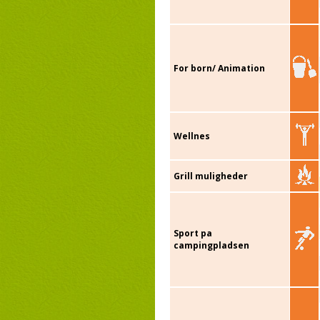
For born/ Animation
Wellnes
Grill muligheder
Sport pa
campingpladsen