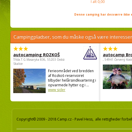
I alt
0,00
Denne camping har desværre ikke e
Campingpladser, som du måske også være interessere
autocamping ROZKOŠ
autocamp Br
Třída.T.G.Masaryka 836, 55203 Česká
, 54941 Červený Kost
Skalice
Ferieområdet ved bredden
af Rozkoš-reservoiret
tilbyder helårsindkvartering i
opvarmede hytter og i ...
www sider
Copyright© 2009 - 2018 Camp.cz - Pavel Hess, alle rettigheder forbe