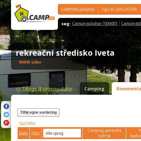
CAMPING pladser
Tips til UDFLUGTER
søg:
Campingpladser TJEKKIET
Campingpl
rekreační středisko Iveta
WWW sider
<<
Tilbage til søgeresultater
Camping
Kommenta
Tilføj egne vurdering
Sort efter
Camping-generelle
P
Dato
Foto
indtryk
lejefac