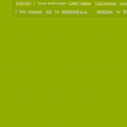
KONTAKT
Vores andre sider:
CAMP Tjekkiet
TopCamping
Cam
App:
Android
iOS
by
MobileSoft s.r.o
WinPhone
by
XP