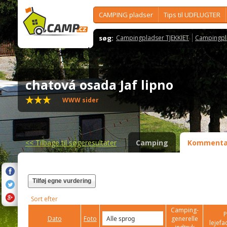
CAMPING pladser
Tips til UDFLUGTER
søg:
Campingpladser TJEKKIET
Campingpl
chatová osada Jaf lipno
WWW sider
<<
Tilbage til søgeresultater
Camping
Kommenta
Tilføj egne vurdering
Sort efter
Camping-
P
Dato
Foto
generelle
lejefac