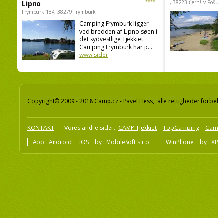
Lipno
, 38223 Černá v Poš
Frymburk 184, 38279 Frymburk
Camping Frymburk ligger
ved bredden af Lipno søen i
det sydvestlige Tjekkiet.
Camping Frymburk har p...
www sider
Copyright© 2009 - 2018 Camp.cz - Pavel Hess, alle rettigheder forbe
KONTAKT
Vores andre sider:
CAMP Tjekkiet
TopCamping
Cam
App:
Android
iOS
by
MobileSoft s.r.o
WinPhone
by
XP