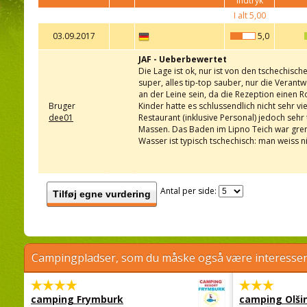
indtryk
I alt
5,00
03.09.2017
5,0
JAF - Ueberbewertet
Die Lage ist ok, nur ist von den tschechische
super, alles tip-top sauber, nur die Veran
an der Leine sein, da die Rezeption einen R
Bruger
Kinder hatte es schlussendlich nicht sehr v
dee01
Restaurant (inklusive Personal) jedoch sehr t
Massen. Das Baden im Lipno Teich war grenz
Wasser ist typisch tschechisch: man weiss 
Antal per side:
Tilføj egne vurdering
Campingpladser, som du måske også være interessere
camping Frymburk
camping Olši