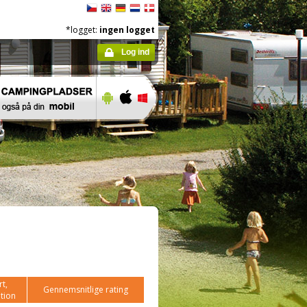
*logget:
ingen logget
Log ind
t,
Gennemsnitlige rating
tion