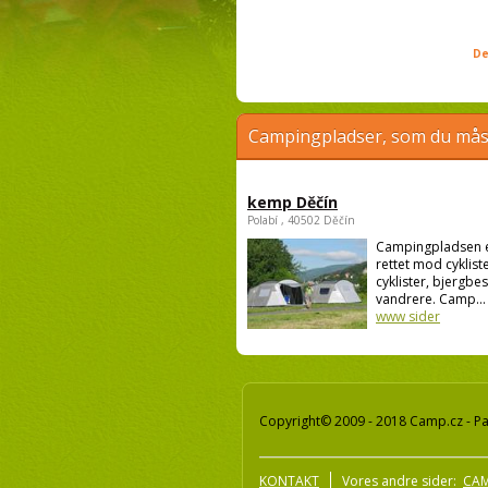
De
Campingpladser, som du måsk
kemp Děčín
Polabí , 40502 Děčín
Campingpladsen 
rettet mod cykliste
cyklister, bjergbe
vandrere. Camp...
www sider
Copyright© 2009 - 2018 Camp.cz - Pav
KONTAKT
Vores andre sider:
CAM