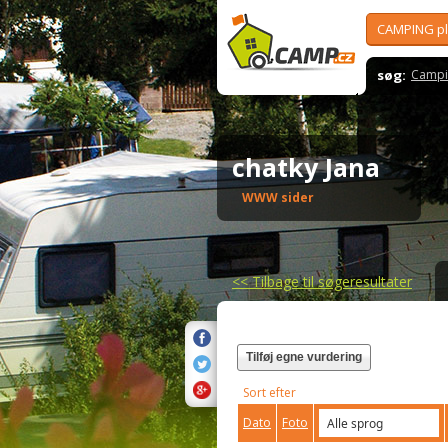
CAMPING p
søg:
Campi
chatky Jana
WWW sider
<<
Tilbage til søgeresultater
Tilføj egne vurdering
Sort efter
Dato
Foto