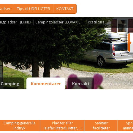
ladser
Tips til UDFLUGTER
KONTAKT
ngpladser TJEKKIET
Campingpladser SLOVAKIET
Tips til ture
Camping
Kommentarer
Kontakt
Camping-generelle
Pladser eller
Sanitær
Spor
indtryk
lejefaciliteter(Hytter,...)
facilitæter
anima