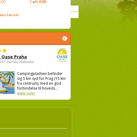
,00
I alt
0,00
den første!
 Oase Praha
5241 Zlatníky-Hodkovice,
Campingpladsen befinder
sig 5 km syd for Prag (15 km
fra centrum), med en god
forbindelse til hoveds...
www sider