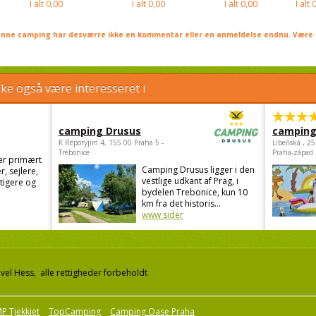
I alt
0,00
I alt
0,00
I alt
0,00
I alt
0
nne camping har desværre ikke en kommentar eller en anmeldelse endnu. Være 
e også være interesseret i
camping Drusus
camping
K Reporyjim 4, 155 00 Praha 5 -
Libeňská , 2
Trebonice
Praha-západ
er primært
Camping Drusus ligger i den
r, sejlere,
vestlige udkant af Prag, i
stigere og
bydelen Trebonice, kun 10
km fra det historis...
www sider
el Hess, alle rettigheder forbeholdt
P Tjekkiet
TopCamping
Camping Oase Praha