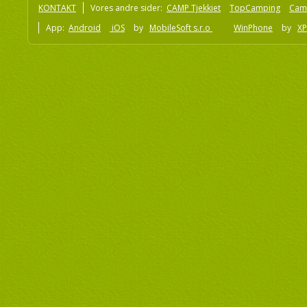
KONTAKT
Vores andre sider:
CAMP Tjekkiet
TopCamping
Cam
App:
Android
iOS
by
MobileSoft s.r.o
WinPhone
by
XP