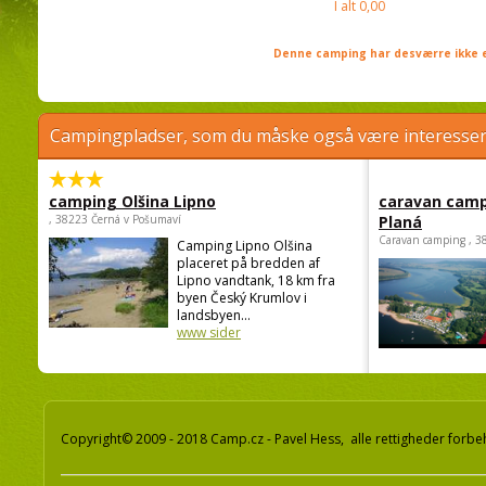
I alt
0,00
Denne camping har desværre ikke e
Campingpladser, som du måske også være interessere
camping Olšina Lipno
caravan camp
, 38223 Černá v Pošumaví
Planá
Caravan camping , 3
Camping Lipno Olšina
placeret på bredden af
Lipno vandtank, 18 km fra
byen Český Krumlov i
landsbyen...
www sider
Copyright© 2009 - 2018 Camp.cz - Pavel Hess, alle rettigheder forbe