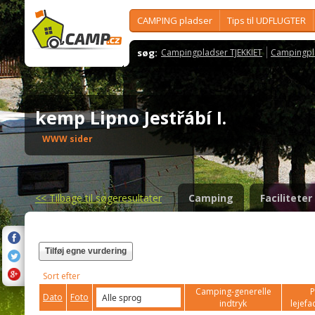
CAMPING pladser
Tips til UDFLUGTER
søg:
Campingpladser TJEKKIET
Campingpl
kemp Lipno Jestřábí I.
WWW sider
<<
Tilbage til søgeresultater
Camping
Faciliteter
Tilføj egne vurdering
Sort efter
Camping-generelle
P
Dato
Foto
indtryk
lejefac