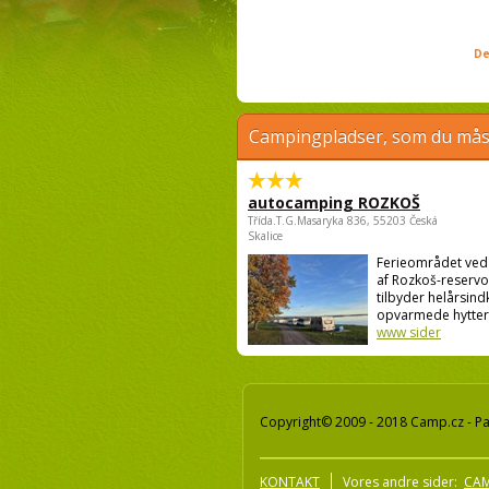
De
Campingpladser, som du måsk
autocamping ROZKOŠ
Třída.T.G.Masaryka 836, 55203 Česká
Skalice
Ferieområdet ve
af Rozkoš-reservo
tilbyder helårsind
opvarmede hytter o
www sider
Copyright© 2009 - 2018 Camp.cz - Pav
KONTAKT
Vores andre sider:
CAM