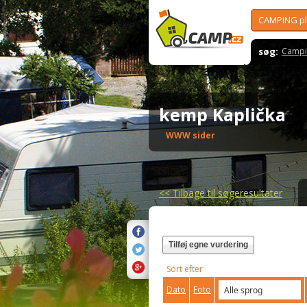
CAMPING p
søg:
Campi
kemp Kaplička
WWW sider
<<
Tilbage til søgeresultater
Tilføj egne vurdering
Sort efter
Dato
Foto