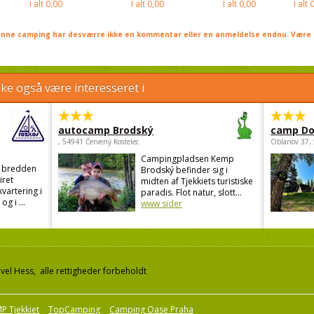
I alt
0,00
I alt
0,00
I alt
0,00
I alt
0
nne camping har desværre ikke en kommentar eller en anmeldelse endnu. Være 
e også være interesseret i
autocamp Brodský
camp Do
, 54941 Červený Kostelec
Oblanov 37,
Campingpladsen Kemp
d bredden
Brodský befinder sig i
iret
midten af Tjekkiets turistiske
kvartering i
paradis. Flot natur, slott...
g i ...
www sider
el Hess, alle rettigheder forbeholdt
P Tjekkiet
TopCamping
Camping Oase Praha