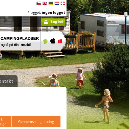
*logget:
ingen logget
Log ind
ontakt
t,
Gennemsnitlige rating
tion