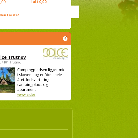
,00
I alt
0,00
den første!
lce Trutnov
 54101 Trutnov
Campingpladsen ligger midt
i skovene og er åben hele
året. Indkvartering –
campingplads og
apartment...
www sider