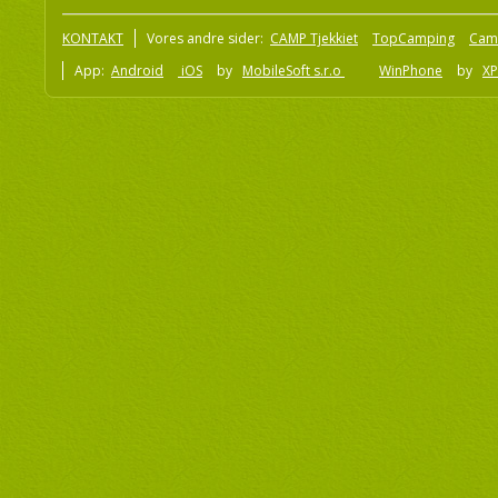
KONTAKT
Vores andre sider:
CAMP Tjekkiet
TopCamping
Cam
App:
Android
iOS
by
MobileSoft s.r.o
WinPhone
by
XP