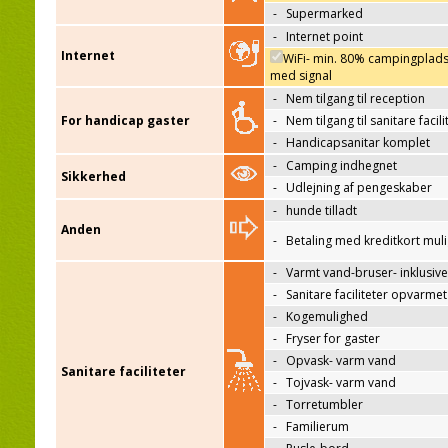
-
Supermarked
-
Internet point
Internet
WiFi- min. 80% campingplad
med signal
-
Nem tilgang til reception
For handicap gaster
-
Nem tilgang til sanitare facili
-
Handicapsanitar komplet
-
Camping indhegnet
Sikkerhed
-
Udlejning af pengeskaber
-
hunde tilladt
Anden
-
Betaling med kreditkort mul
-
Varmt vand-bruser- inklusive
-
Sanitare faciliteter opvarmet
-
Kogemulighed
-
Fryser for gaster
-
Opvask- varm vand
Sanitare faciliteter
-
Tojvask- varm vand
-
Torretumbler
-
Familierum