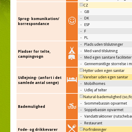
CZ
-
GB
-
DK
Sprog- komunikation/
korrespondance
-
ESP
-
F
-
PL
-
Plads uden tilslutninger
-
Med vand tilslutning
Pladser for telte,
campingvogn
-
Med egen sanitare faciliteter
-
Gennemsnitlige storrelse i 
Hytter uden egen sanitar
Varelser uden egen sanitar
Udlejning- (anfort i det
samlede antal senge)
-
Mobilhomes
-
Udlej af telter
Natural-bademulighed (so,flo
-
Svommebassin opvarmet
Bademulighed
-
Soppebassin opvarmet
-
Vandattraktioner (rutscheba
-
Restaurant
Fode- og drikkevarer
Forfriskninger