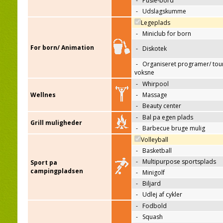
-
Pusle-bord
-
Udslagskumme
Legeplads
-
Miniclub for born
For born/ Animation
-
Diskotek
-
Organiseret programer/ tour
voksne
-
Whirpool
Wellnes
-
Massage
-
Beauty center
-
Bal pa egen plads
Grill muligheder
-
Barbecue bruge mulig
Volleyball
-
Basketball
-
Multipurpose sportsplads
Sport pa
campingpladsen
-
Minigolf
-
Biljard
-
Udlej af cykler
-
Fodbold
-
Squash