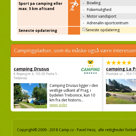
-
Bowling
Sport pa camping eller
max. 5 km aftsand
-
Fiskemulighed
-
Motor vandsport
-
Adrenalin-sportcentrum
Seneste opdatering
Seneste opdatering
Campingpladser, som du måske også være interessere
camping Drusus
camping La P
K Reporyjim 4, 155 00 Praha 5 -
Plzeňská ul. , 354 7
Trebonice
Camping Drusus ligger i den
vestlige udkant af Prag, i
bydelen Trebonice, kun 10
km fra det historis...
www sider
Copyright© 2009 - 2018 Camp.cz - Pavel Hess, alle rettigheder forbe