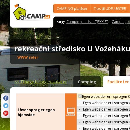
CAMPING pladser
Tips til UDFLUGTER
søg:
Campingpladser TJEKKIET
Campingpl
rekreační středisko U Vožehá
WWW sider
<<
Tilbage til søgeresultater
Camping
Faciliteter
Egen websider er i sprogen 
-
Egen websider er i sprogen
-
Egen websider er i sprogen 
i hver sprog er egen
hjemside
-
Egen websider er i sprogen 
-
Egen websider er i sprogen 
-
Egen websider er i sprogen 