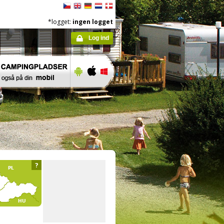
*logget:
ingen logget
Log ind
?