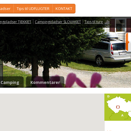
ladser
Tips til UDFLUGTER
KONTAKT
ngpladser TJEKKIET
Campingpladser SLOVAKIET
Tips til ture
Camping
Kommentarer