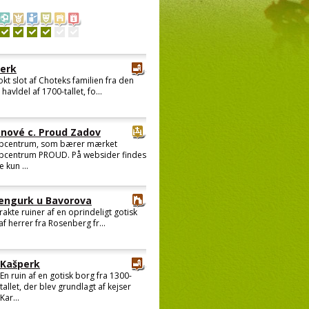
erk
okt slot af Choteks familien fra den
havldel af 1700-tallet, fo...
nové c. Proud Zadov
bcentrum, som bærer mærket
bcentrum PROUD. På websider findes
e kun ...
engurk u Bavorova
rakte ruiner af en oprindeligt gotisk
f herrer fra Rosenberg fr...
Kašperk
En ruin af en gotisk borg fra 1300-
tallet, der blev grundlagt af kejser
Kar...