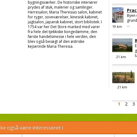
bygningsværker. De historiske interiører
prydes af stuk, malerier og samlinger.
Prac
Herresalon, Maria Theresias salon, kabinet
Byen 
for ryger, soveværelser, kinesisk kabinet,
grund
jagtsalon, japansk kabinet, stort bibliotek. I
...
1754 var her Det Store marked med varer
19
km
fra hele det tjekkiske kongedømme, den
første handelsmesse i hele verden, den
blev også besøgt af den østriske
E
kejserinde Maria Theresia.
g
t
21
km
21
km
1
2
3
e også være interesseret i