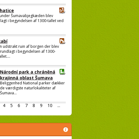
hatice
under Šumavabjegkæden blev
lagt i begyndelsen af 1300-tallet ved
Rabí
n udstrakt ruin af borgen der blev
rundlagt i begyndelsen af 1300-
allet....
Národní park a chráněná
krajinná oblast Šumava
Beliggenhed National parker dækker
de værdigste naturlokaliteter af
Šumava...
4
5
6
7
8
9
10
...