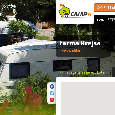
CAMPING p
søg:
Campi
farma Krejsa
WWW sider
<<
Tilbage til søgeresultater