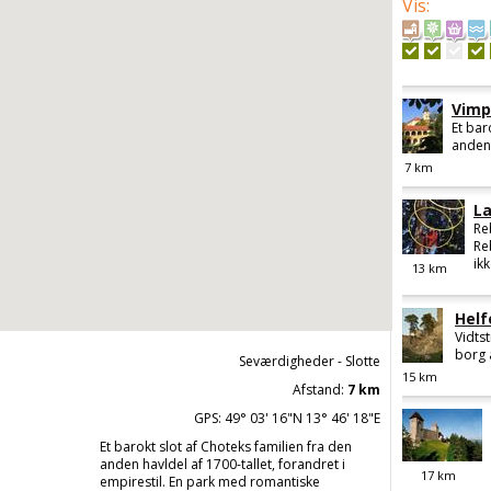
Vis
:
Vimp
Et bar
anden 
7
km
La
Re
Re
ikk
13
km
Helf
Vidtst
borg a
Seværdigheder - Slotte
15
km
Afstand:
7 km
GPS: 49° 03' 16"N 13° 46' 18"E
Et barokt slot af Choteks familien fra den
anden havldel af 1700-tallet, forandret i
17
km
empirestil. En park med romantiske