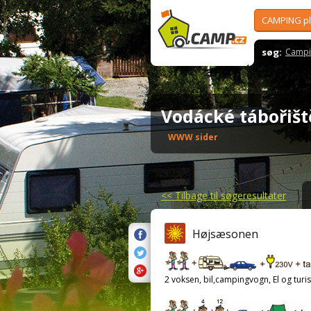
CAMPING p
søg:
Campi
Vodácké tábořiš
WWW sider
<<
Tilbage til søgeresultater
Højsæsonen
2 voksen, bil,campingvogn, El og turis