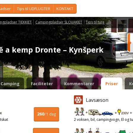
ladser
Tips til UDFLUGTER
KONTAKT
ngpladser TJEKKIET
Campingpladser SLOVAKIET
Tips til ture
tě a kemp Dronte – Kynšperk
Camping
Faciliteter
Kommentarer
Priser
K
Lavsæson
260
/ 1 dag
tskat
2 voksen, bil, campingvogn, El og tu