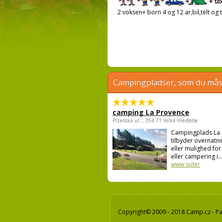
2 voksen+ born 4 og 12 ar,bil,telt og t
Campingpladser, som du måsk
camping La Provence
Plzeňská ul. , 354 71 Velká Hleďsebe
Campingplads La
tilbyder overnatnin
eller mulighed for 
eller campering i..
www sider
Copyright© 2009 - 2018 Camp.cz - Pav