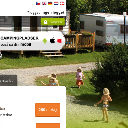
*logget:
ingen logget
Log ind
ontakt
260
/ 1 dag
ristskat