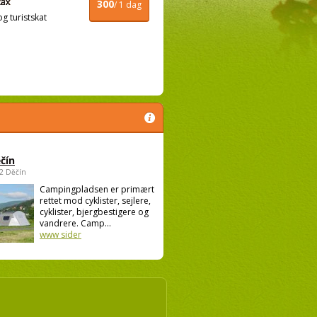
300
/ 1 dag
og turistskat
čín
02 Děčín
Campingpladsen er primært
rettet mod cyklister, sejlere,
cyklister, bjergbestigere og
vandrere. Camp...
www sider