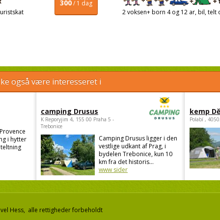
300
/ 1 dag
uristskat
2 voksen+ born 4 og 12 ar, bil, telt 
e også være interesseret i
camping Drusus
kemp Dě
K Reporyjim 4, 155 00 Praha 5 -
Polabí , 405
Trebonice
 Provence
Camping Drusus ligger i den
g i hytter
vestlige udkant af Prag, i
teltning
bydelen Trebonice, kun 10
.
km fra det historis...
www sider
el Hess, alle rettigheder forbeholdt