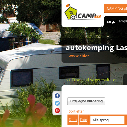
CAMPING p
søg:
Campi
autokemping La
WWW sider
<<
Tilbage til søgeresultater
Tilføj egne vurdering
Sort efter
Dato
Foto