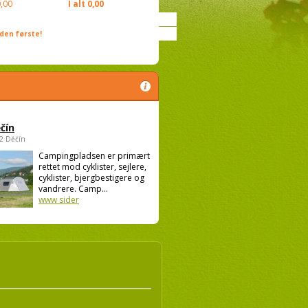
,00
I alt
0,00
den første!
čín
02 Děčín
Campingpladsen er primært
rettet mod cyklister, sejlere,
cyklister, bjergbestigere og
vandrere. Camp...
www sider