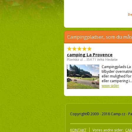
De
Campingpladser, som du måsk
camping La Provence
Plzeňská ul. , 354 71 Velká Hleďsebe
Campingplads La
tilbyder overnatnin
eller mulighed for 
eller campering i..
www sider
Copyright© 2009 - 2018 Camp.cz - Pav
KONTAKT
Vores andre sider:
CAM