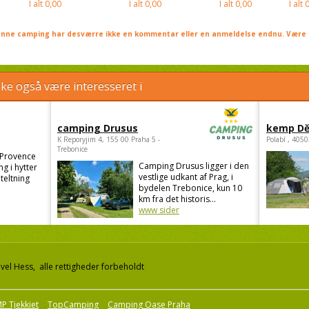
I alt
0,00
I alt
0,00
I alt
0,00
I alt
0
nne camping har desværre ikke en kommentar eller en anmeldelse endnu. Være 
e også være interesseret i
camping Drusus
kemp Dě
K Reporyjim 4, 155 00 Praha 5 -
Polabí , 405
Trebonice
 Provence
Camping Drusus ligger i den
g i hytter
vestlige udkant af Prag, i
teltning
bydelen Trebonice, kun 10
.
km fra det historis...
www sider
el Hess, alle rettigheder forbeholdt
P Tjekkiet
TopCamping
Camping Oase Praha