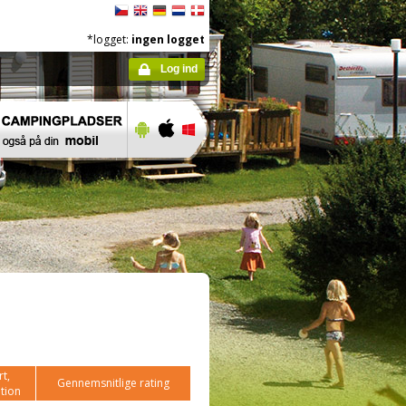
*logget:
ingen logget
Log ind
t,
Gennemsnitlige rating
tion