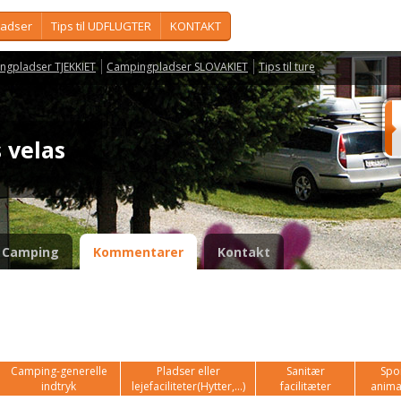
ladser
Tips til UDFLUGTER
KONTAKT
ngpladser TJEKKIET
Campingpladser SLOVAKIET
Tips til ture
s velas
Camping
Kommentarer
Kontakt
Camping-generelle
Pladser eller
Sanitær
Spor
indtryk
lejefaciliteter(Hytter,...)
facilitæter
anima