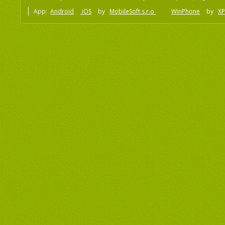
App:
Android
iOS
by
MobileSoft s.r.o
WinPhone
by
XP