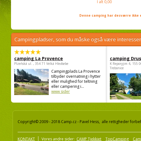
I alt
0,00
Denne camping har desværre ikke e
Campingpladser, som du måske også være interessere
camping La Provence
camping Dru
Plzeňská ul. , 354 71 Velká Hleďsebe
K Reporyjim 4, 155 0
Trebonice
Campingplads La Provence
tilbyder overnatning i hytter
eller mulighed for teltning
eller campering i...
www sider
Copyright© 2009 - 2018 Camp.cz - Pavel Hess, alle rettigheder forbe
KONTAKT
Vores andre sider:
CAMP Tjekkiet
TopCamping
Cam