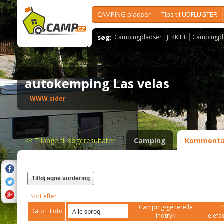
CAMPING pladser
Tips til UDFLUGTER
søg:
Campingpladser TJEKKIET
Campingpl
autokemping Las velas
WWW sider
<<
Tilbage til søgeresultater
Camping
Kommenta
Tilføj egne vurdering
Sort efter
Camping-generelle
P
Dato
Foto
indtryk
lejefac