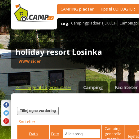
CAMPING pladser
Tips til UDFLUGTER
søg:
Campingpladser TJEKKIET
Campingpl
holiday resort Losinka
WWW sider
<<
Tilbage til søgeresultater
Camping
Faciliteter
Tilføj egne vurdering
Sort efter
Camping-
P
Dato
Foto
generelle
lejefac