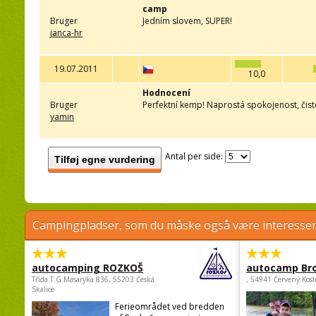
camp
Bruger
Jedním slovem, SUPER!
janca-hr
19.07.2011
10,0
Hodnocení
Bruger
Perfektní kemp! Naprostá spokojenost, čisto
yamin
Antal per side:
Tilføj egne vurdering
Campingpladser, som du måske også være interessere
autocamping ROZKOŠ
autocamp Br
Třída.T.G.Masaryka 836, 55203 Česká
, 54941 Červený Kost
Skalice
Ferieområdet ved bredden