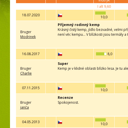
indtryk
I alt
9,60
18.07.2020
10,0
Příjemný rodinný kemp
Krásný čistý kemp, jídlo bezvadné, velmi p
Bruger
není věc kempu... V blízkosti jsou termály a
Modrinek
16.08.2017
8,0
Super
Bruger
Kemp je v klidné oblasti blízko lesa. Je tu a
Charlie
07.11.2015
10,0
Recenze
Bruger
Spokojenost.
janča
04.05.2013
10,0