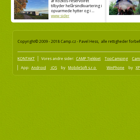
af Rozkoš-reservoiret
tilbyder helårsindkvartering i
opvarmede hytter og i ...
www sider
Copyright© 2009 - 2018 Camp.cz - Pavel Hess, alle rettigheder forbe
KONTAKT
Vores andre sider:
CAMP Tjekkiet
TopCamping
Cam
App:
Android
iOS
by
MobileSoft s.r.o
WinPhone
by
XP