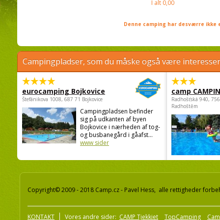
I alt
0,00
Denne camping har desværre ikke e
Campingpladser, som du måske også være interessere
eurocamping Bojkovice
camp CAMPI
Štefánikova 1008, 687 71 Bojkovice
Radhošťská 940, 75
Radhoštěm
Campingpladsen befinder
sig på udkanten af byen
Bojkovice i nærheden af tog-
og busbanegård i gåafst...
www sider
Copyright© 2009 - 2018 Camp.cz - Pavel Hess, alle rettigheder forbe
KONTAKT
Vores andre sider:
CAMP Tjekkiet
TopCamping
Cam