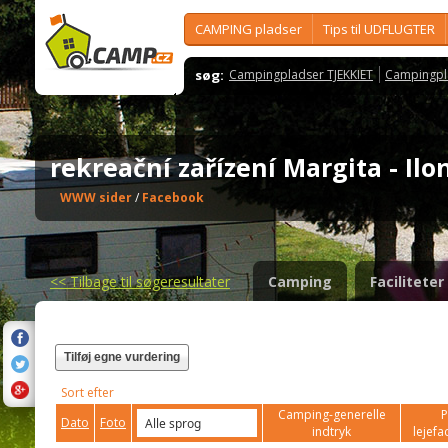
CAMPING pladser
Tips til UDFLUGTER
søg:
Campingpladser TJEKKIET
Campingpl
rekreační zařízení Margita - Il
WWW sider
/
Facebook
<<
Tilbage til søgeresultater
Camping
Faciliteter
Tilføj egne vurdering
Sort efter
Camping-generelle
P
Dato
Foto
indtryk
lejefac