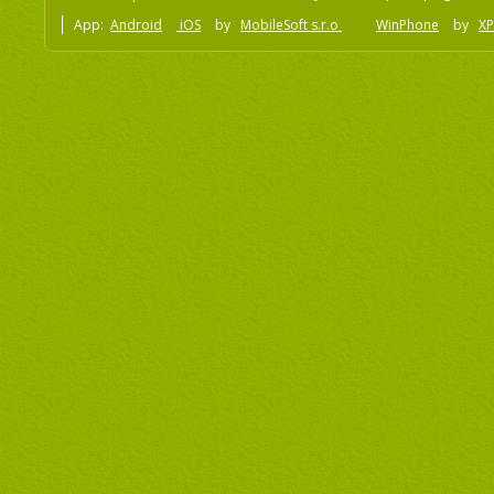
App:
Android
iOS
by
MobileSoft s.r.o
WinPhone
by
XP