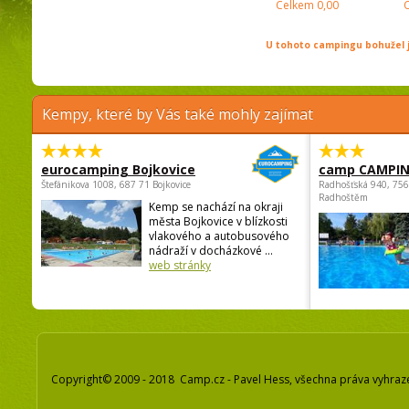
Celkem
0,00
U tohoto campingu bohužel j
Kempy, které by Vás také mohly zajímat
eurocamping Bojkovice
camp CAMPI
Štefánikova 1008, 687 71 Bojkovice
Radhošťská 940, 75
Radhoštěm
Kemp se nachází na okraji
města Bojkovice v blízkosti
vlakového a autobusového
nádraží v docházkové ...
web stránky
Copyright© 2009 - 2018 Camp.cz - Pavel Hess, všechna práva vyhraz