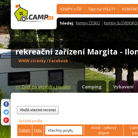
KEMPY v ČR
Tipy na VÝLETY
KONTAK
hledej:
Kempy ČESKO
Kempy SLOVENSKO
rekreační zařízení Margita - Il
WWW stránky
/
Facebook
<<
Zpět na výsledky hledání
Camping
Vybavení
Vložit vlastní recenzi
Seřadit podle
Areál - celkový
Camp
Datum
Foto
dojem
pev