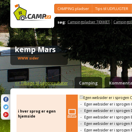
CAMPING pladser
Tips til UDFLUGTER
søg:
Campingpladser TJEKKIET
Campingpl
kemp Mars
WWW sider
<<
Tilbage til søgeresultater
Camping
Kommenta
Egen websider er i sprogen 
-
Egen websider er i sprogen
-
Egen websider er i sprogen 
i hver sprog er egen
hjemside
-
Egen websider er i sprogen 
-
Egen websider er i sprogen 
-
Egen websider er i sprogen 