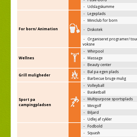
-
Udslagskumme
-
Legeplads
-
Miniclub for born
For born/ Animation
-
Diskotek
-
Organiseret programer/ tour
voksne
-
Whirpool
Wellnes
-
Massage
-
Beauty center
-
Bal pa egen plads
Grill muligheder
-
Barbecue bruge mulig
-
Volleyball
-
Basketball
-
Multipurpose sportsplads
Sport pa
campingpladsen
-
Minigolf
-
Biljard
-
Udlej af cykler
-
Fodbold
-
Squash