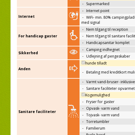
-
Supermarked
-
Internet point
Internet
-
WiFi- min. 80% campingplad
med signal
-
Nem tilgang til reception
For handicap gaster
-
Nem tilgang til sanitare facili
-
Handicapsanitar komplet
-
Camping indhegnet
Sikkerhed
-
Udlejning af pengeskaber
hunde tilladt
Anden
-
Betaling med kreditkort mul
-
Varmt vand-bruser- inklusive
-
Sanitare faciliteter opvarmet
Kogemulighed
-
Fryser for gaster
-
Opvask- varm vand
Sanitare faciliteter
-
Tojvask- varm vand
-
Torretumbler
-
Familierum
-
Pusle-bord