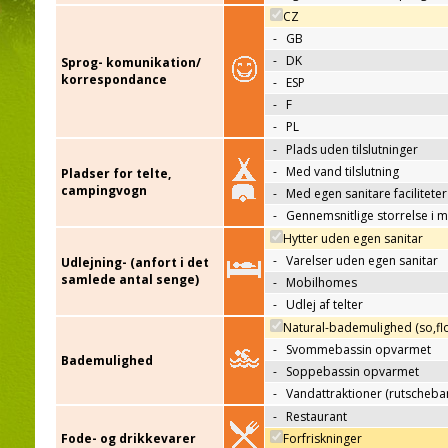
CZ
-
GB
-
DK
Sprog- komunikation/
korrespondance
-
ESP
-
F
-
PL
-
Plads uden tilslutninger
-
Med vand tilslutning
Pladser for telte,
campingvogn
-
Med egen sanitare faciliteter
-
Gennemsnitlige storrelse i 
Hytter uden egen sanitar
-
Varelser uden egen sanitar
Udlejning- (anfort i det
samlede antal senge)
-
Mobilhomes
-
Udlej af telter
Natural-bademulighed (so,flo
-
Svommebassin opvarmet
Bademulighed
-
Soppebassin opvarmet
-
Vandattraktioner (rutscheba
-
Restaurant
Fode- og drikkevarer
Forfriskninger