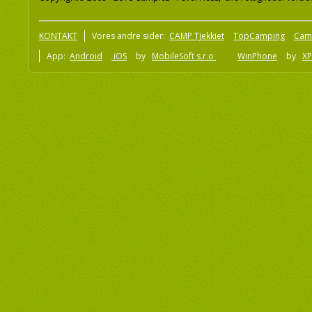
KONTAKT
Vores andre sider:
CAMP Tjekkiet
TopCamping
Cam
App:
Android
iOS
by
MobileSoft s.r.o
WinPhone
by
XP