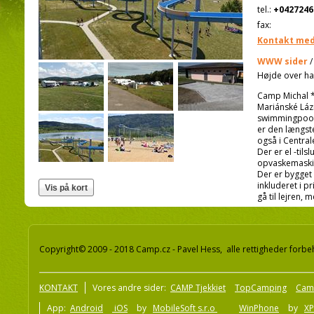
tel.:
+0427246
fax:
Kontakt med
WWW sider
Højde over ha
Camp Michal **
Mariánské Lázn
swimmingpoolk
er den længst
også i Central
Der er el -tils
opvaskemaskin
Der er bygget
inkluderet i 
gå til lejren,
Copyright© 2009 - 2018 Camp.cz - Pavel Hess, alle rettigheder forbe
KONTAKT
Vores andre sider:
CAMP Tjekkiet
TopCamping
Cam
App:
Android
iOS
by
MobileSoft s.r.o
WinPhone
by
XP