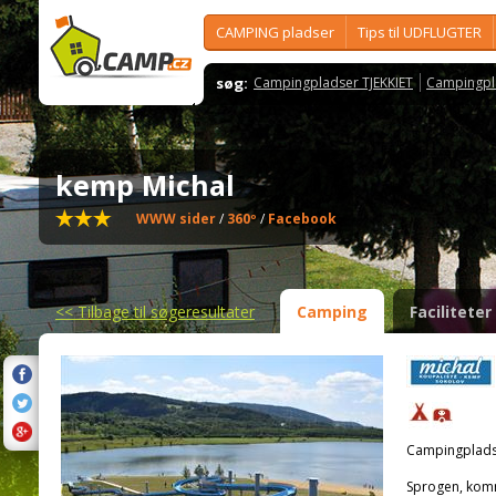
CAMPING pladser
Tips til UDFLUGTER
søg:
Campingpladser TJEKKIET
Campingpl
kemp Michal
WWW sider
/
360º
/
Facebook
<<
Tilbage til søgeresultater
Camping
Faciliteter
Campingplads
Sprogen, kom