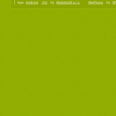
App:
Android
iOS
by
MobileSoft s.r.o
WinPhone
by
XP