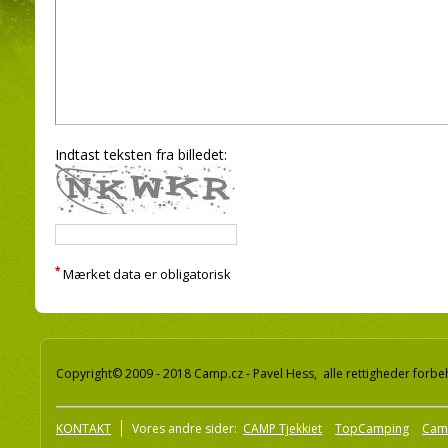
Indtast teksten fra billedet:
*
Mærket data er obligatorisk
Copyright© 2009 - 2018 Camp.cz - Pavel Hess, alle rettigheder forbe
KONTAKT
Vores andre sider:
CAMP Tjekkiet
TopCamping
Cam