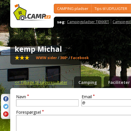
CAMPING pladser
Tips til UDFLUGTER
søg:
Campingpladser TJEKKIET
Campingpl
kemp Michal
WWW sider
/
360º
/
Facebook
<<
Tilbage til søgeresultater
Camping
Faciliteter
*
*
Navn
Email
*
Forespørgsel