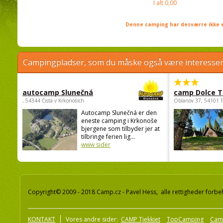
I alt
0,00
Denne camping har desværre ikke e
Campingpladser, som du måske også være interessere
autocamp Slunečná
camp Dolce T
, 54344 Čistá v Krkonoších
Oblanov 37, 54101 
Autocamp Slunečná er den
eneste camping i Krkonoše
bjergene som tilbyder jer at
tilbringe ferien lig...
www sider
Copyright© 2009 - 2018 Camp.cz - Pavel Hess, alle rettigheder forbe
KONTAKT
Vores andre sider:
CAMP Tjekkiet
TopCamping
Cam