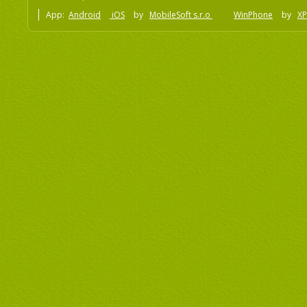
App:
Android
iOS
by
MobileSoft s.r.o
WinPhone
by
XP