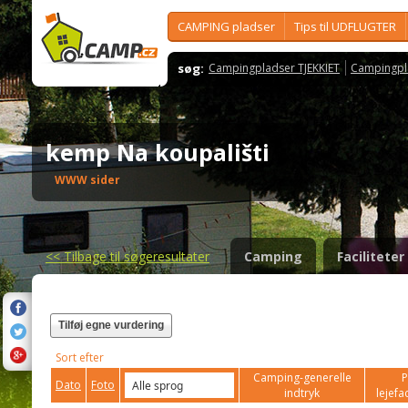
CAMPING pladser
Tips til UDFLUGTER
søg:
Campingpladser TJEKKIET
Campingpl
kemp Na koupališti
WWW sider
<<
Tilbage til søgeresultater
Camping
Faciliteter
Tilføj egne vurdering
Sort efter
Camping-generelle
P
Dato
Foto
indtryk
lejefac