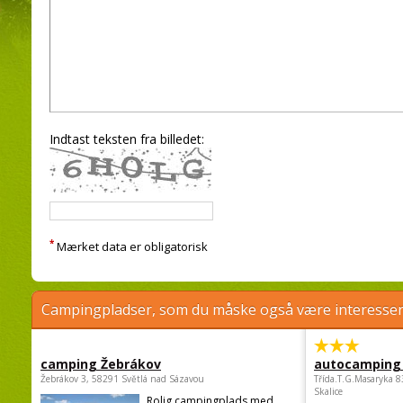
Indtast teksten fra billedet:
*
Mærket data er obligatorisk
Campingpladser, som du måske også være interessere
camping Žebrákov
autocamping
Žebrákov 3, 58291 Světlá nad Sázavou
Třída.T.G.Masaryka 
Skalice
Rolig campingplads med