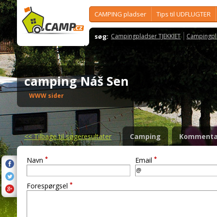
CAMPING pladser
Tips til UDFLUGTER
søg:
Campingpladser TJEKKIET
Campingpl
camping Náš Sen
WWW sider
<<
Tilbage til søgeresultater
Camping
Kommenta
*
*
Navn
Email
*
Forespørgsel