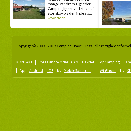
mange vandremuligheder.
Camping ligger ved siden af
stor skov og der findes b...
www sider
Copyright© 2009 - 2018 Camp.cz - Pavel Hess, alle rettigheder forbe
KONTAKT
Vores andre sider:
CAMP Tjekkiet
TopCamping
Cam
App:
Android
iOS
by
MobileSoft s.r.o
WinPhone
by
XP