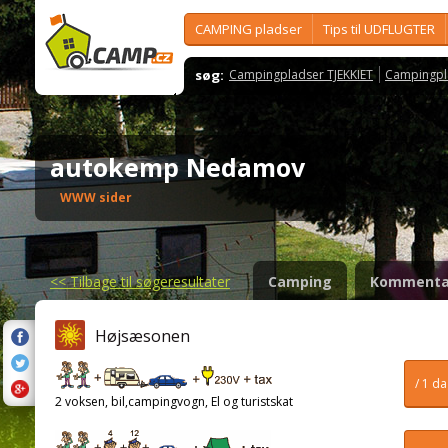
CAMPING pladser
Tips til UDFLUGTER
søg:
Campingpladser TJEKKIET
Campingpl
autokemp Nedamov
WWW sider
<<
Tilbage til søgeresultater
Camping
Kommenta
Højsæsonen
/ 1 d
2 voksen, bil,campingvogn, El og turistskat