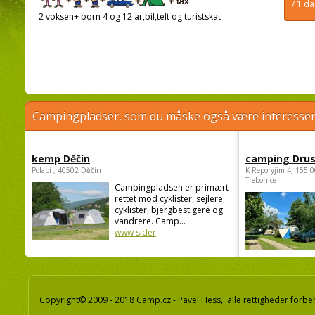
/ 1 d
2 voksen+ born 4 og 12 ar,bil,telt og turistskat
Campingpladser, som du måske også være interessere
kemp Děčín
camping Dru
Polabí , 40502 Děčín
K Reporyjim 4, 155 0
Trebonice
Campingpladsen er primært
rettet mod cyklister, sejlere,
cyklister, bjergbestigere og
vandrere. Camp...
www sider
Copyright© 2009 - 2018 Camp.cz - Pavel Hess, alle rettigheder forbe