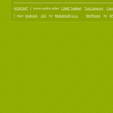
KONTAKT
Vores andre sider:
CAMP Tjekkiet
TopCamping
Cam
App:
Android
iOS
by
MobileSoft s.r.o
WinPhone
by
XP