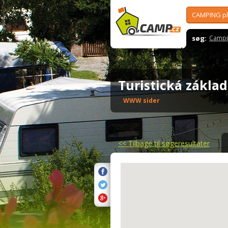
CAMPING p
søg:
Campi
Turistická zákla
WWW sider
<<
Tilbage til søgeresultater