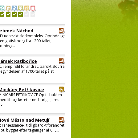
zámek Náchod
Et udstrakt slotkompleks. Oprindeligt
en gotisk borg fra 1200-tallet,
ombyg...
zámek Ratibořice
t, i empirstil forandret, barokt slot fra
egyndelsen af 1700-tallet på st...
Minikáry Petřikovice
MINICARS PETŘÍKOVICE Op til bakken
med lift og køretur ned ifølge jeres
vn...
Nové Město nad Metují
t renæssance-, tidligbarokt forandret
lot, bygget efter tegninger af C. L...