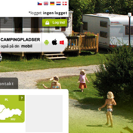
*logget:
ingen logget
Log ind
ontakt
?