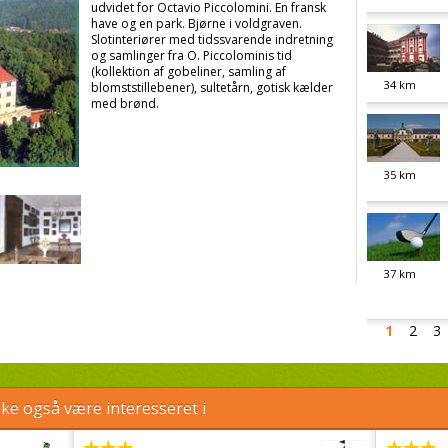
udvidet for Octavio Piccolomini. En fransk
have og en park. Bjørne i voldgraven.
Slotinteriører med tidssvarende indretning
og samlinger fra O. Piccolominis tid
(kollektion af gobeliner, samling af
34
km
blomststillebener), sultetårn, gotisk kælder
med brønd.
35
km
37
km
1
2
3
e også være interesseret i