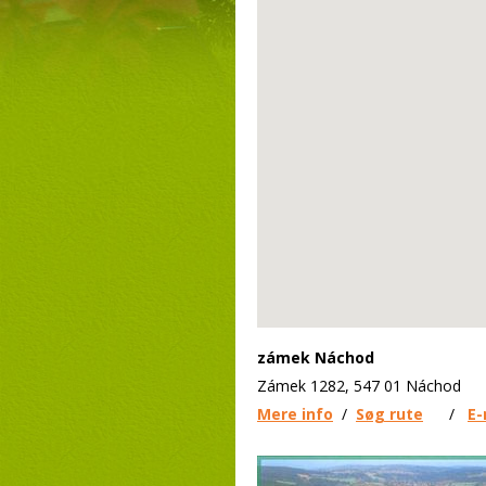
zámek Náchod
Zámek 1282, 547 01 Náchod
Mere info
/
Søg rute
/
E-