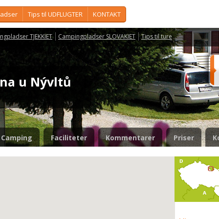
ladser
Tips til UDFLUGTER
KONTAKT
ngpladser TJEKKIET
Campingpladser SLOVAKIET
Tips til ture
dna u Nývltů
Camping
Faciliteter
Kommentarer
Priser
K