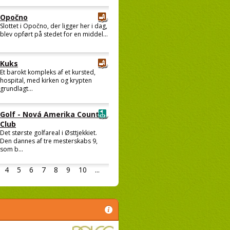
Opočno
Slottet i Opočno, der ligger her i dag,
blev opført på stedet for en middel...
Kuks
Et barokt kompleks af et kursted,
hospital, med kirken og krypten
grundlagt...
Golf - Nová Amerika Country
Club
Det største golfareal i Østtjekkiet.
Den dannes af tre mesterskabs 9,
som b...
4
5
6
7
8
9
10
...