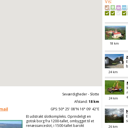
Vis
:
18
km
E
b
24
km
Seværdigheder - Slotte
e
24
km
Afstand:
18 km
mail
GPS: 50° 25' 08"N 16° 09' 42"E
E
Et udstrakt slotkompleks. Oprindeligt en
s
gotisk borg fra 1200-tallet, ombygget til et
renæssanceslot, i 1500-tallet barokt
26
km