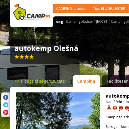
CAMPING pladser
Tips til UDFLUGTER
søg:
Campingpladser TJEKKIET
Campingpl
autokemp Olešná
<<
Tilbage til søgeresultater
Camping
Faciliteter
autokemp
Nad Přehradou
Campingplads
Sprogen, kom