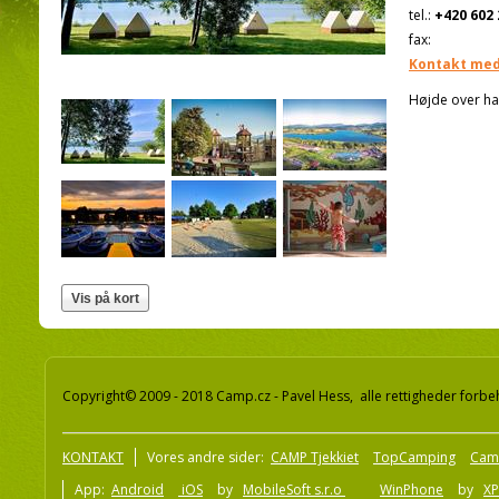
tel.:
+420 602 
fax:
Kontakt med
Højde over ha
Copyright© 2009 - 2018 Camp.cz - Pavel Hess, alle rettigheder forbe
KONTAKT
Vores andre sider:
CAMP Tjekkiet
TopCamping
Cam
App:
Android
iOS
by
MobileSoft s.r.o
WinPhone
by
XP