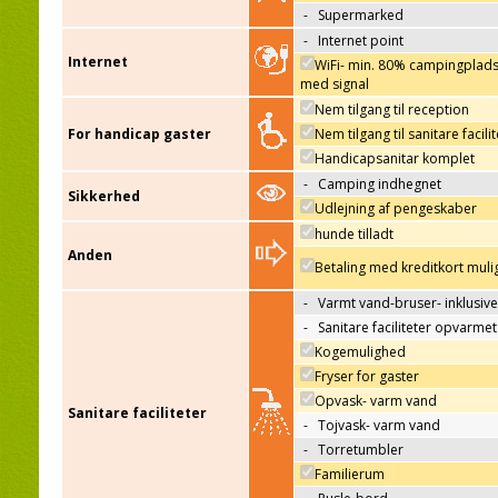
-
Supermarked
-
Internet point
Internet
WiFi- min. 80% campingplad
med signal
Nem tilgang til reception
For handicap gaster
Nem tilgang til sanitare facili
Handicapsanitar komplet
-
Camping indhegnet
Sikkerhed
Udlejning af pengeskaber
hunde tilladt
Anden
Betaling med kreditkort muli
-
Varmt vand-bruser- inklusive
-
Sanitare faciliteter opvarmet
Kogemulighed
Fryser for gaster
Opvask- varm vand
Sanitare faciliteter
-
Tojvask- varm vand
-
Torretumbler
Familierum