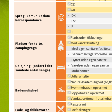
CZ
GB
-
DK
Sprog- komunikation/
korrespondance
-
ESP
-
F
PL
Plads uden tilslutninger
Med vand tilslutning
Pladser for telte,
campingvogn
-
Med egen sanitare faciliteter
-
Gennemsnitlige storrelse i 
-
Hytter uden egen sanitar
-
Varelser uden egen sanitar
Udlejning- (anfort i det
samlede antal senge)
-
Mobilhomes
Udlej af telter
Natural-bademulighed (so,flo
Svommebassin opvarmet
Bademulighed
Soppebassin opvarmet
Vandattraktioner (rutscheba
Restaurant
Fode- og drikkevarer
Forfriskninger