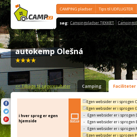
CAMPING pladser
Tips til UDFLUGTER
søg:
Campingpladser TJEKKIET
Campingpl
autokemp Olešná
<<
Tilbage til søgeresultater
Camping
Faciliteter
Egen websider er i sprogen 
Egen websider er i sprogen 
-
Egen websider er i sprogen 
i hver sprog er egen
hjemside
-
Egen websider er i sprogen 
-
Egen websider er i sprogen 
Egen websider er i sprogen 