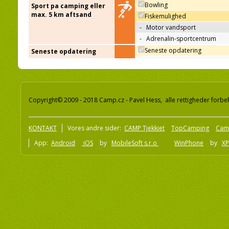
Bowling
Sport pa camping eller
max. 5 km aftsand
Fiskemulighed
-
Motor vandsport
-
Adrenalin-sportcentrum
Seneste opdatering
Seneste opdatering
Copyright© 2009 - 2018 Camp.cz - Pavel Hess, alle rettigheder forbe
KONTAKT
Vores andre sider:
CAMP Tjekkiet
TopCamping
Cam
App:
Android
iOS
by
MobileSoft s.r.o
WinPhone
by
XP