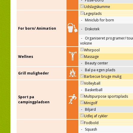
-
Pusle-bord
Udslagskumme
Legeplads
-
Miniclub for born
For born/ Animation
-
Diskotek
-
Organiseret programer/ tour
voksne
Whirpool
Wellnes
Massage
-
Beauty center
-
Bal pa egen plads
Grill muligheder
Barbecue bruge mulig
Volleyball
-
Basketball
Multipurpose sportsplads
Sport pa
campingpladsen
Minigolf
-
Biljard
Udlej af cykler
Fodbold
-
Squash