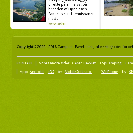
direkte på en halvø, på
bredden af Lipno søen.
Sandet strand, tennisbaner
med ...
www sider
Copyright© 2009 - 2018 Camp.cz - Pavel Hess, alle rettigheder forbe
KONTAKT
Vores andre sider:
CAMP Tjekkiet
TopCamping
Cam
App:
Android
iOS
by
MobileSoft s.r.o
WinPhone
by
XP