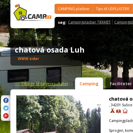
CAMPING pladser
Tips til UDFLUGTER
søg:
Campingpladser TJEKKIET
Campingpl
chatová osada Luh
WWW sider
<<
Tilbage til søgeresultater
Camping
Faciliteter
chatová o
, 34201 Sušice
Campingplads
Sprogen, kom