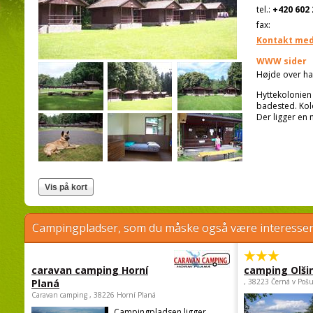
tel.:
+420 602 
fax:
Kontakt med
WWW sider
Højde over ha
Hyttekolonien
badested. Kolo
Der ligger en 
Campingpladser, som du måske også være interessere
caravan camping Horní
camping Olši
Planá
, 38223 Černá v Poš
Caravan camping , 38226 Horní Planá
Campingpladsen ligger