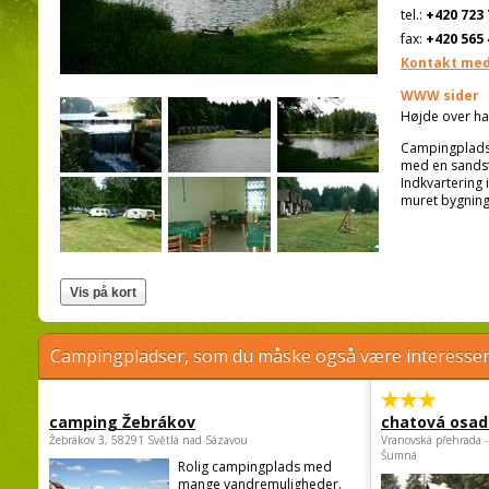
tel.:
+420 723 
fax:
+420 565 
Kontakt med
WWW sider
Højde over ha
Campingpladse
med en sandst
Indkvartering 
muret bygning 
Campingpladser, som du måske også være interessere
camping Žebrákov
chatová osad
Žebrákov 3, 58291 Světlá nad Sázavou
Vranovská přehrada -
Šumná
Rolig campingplads med
mange vandremuligheder.