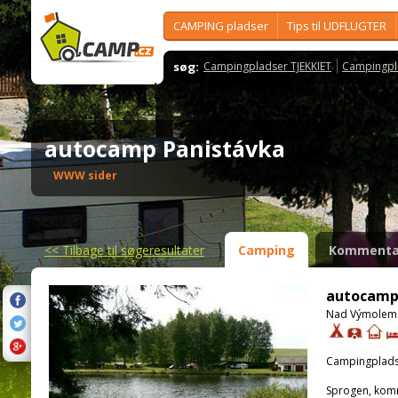
CAMPING pladser
Tips til UDFLUGTER
søg:
Campingpladser TJEKKIET
Campingpl
autocamp Panistávka
WWW sider
<<
Tilbage til søgeresultater
Camping
Kommenta
autocamp
Nad Výmolem 6
Campingplads
Sprogen, kom