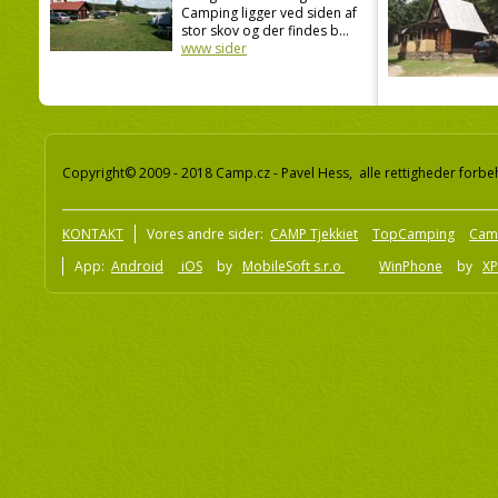
Camping ligger ved siden af
stor skov og der findes b...
www sider
Copyright© 2009 - 2018 Camp.cz - Pavel Hess, alle rettigheder forbe
KONTAKT
Vores andre sider:
CAMP Tjekkiet
TopCamping
Cam
App:
Android
iOS
by
MobileSoft s.r.o
WinPhone
by
XP