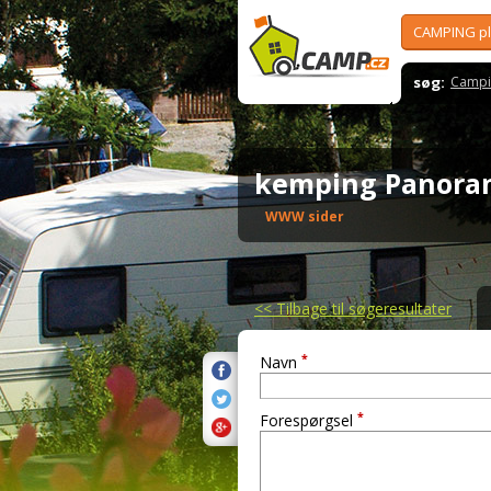
CAMPING p
søg:
Campi
kemping Panor
WWW sider
<<
Tilbage til søgeresultater
*
Navn
*
Forespørgsel