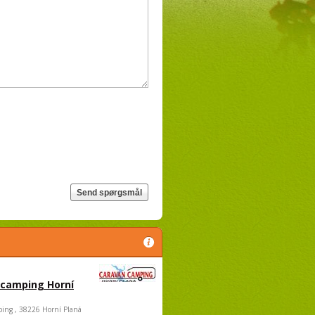
 camping Horní
ing , 38226 Horní Planá