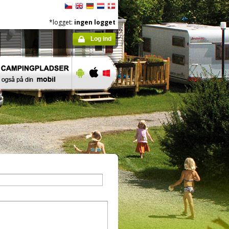
*logget:
ingen logget
Log ind