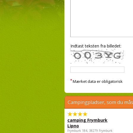
Indtast teksten fra billedet:
*
Mærket data er obligatorisk
Campingpladser, som du måsk
camping Frymburk
Lipno
Frymburk 184, 38279 Frymburk