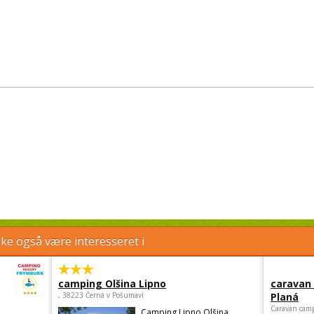
e også være interesseret i
camping Olšina Lipno
caravan
, 38223 Černá v Pošumaví
Planá
Caravan camp
Camping Lipno Olšina