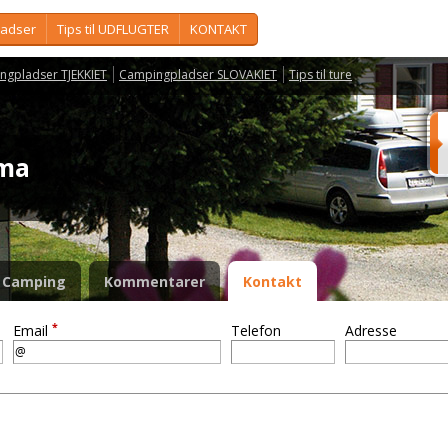
ladser
Tips til UDFLUGTER
KONTAKT
ngpladser TJEKKIET
Campingpladser SLOVAKIET
Tips til ture
ama
Camping
Kommentarer
Kontakt
*
Email
Telefon
Adresse