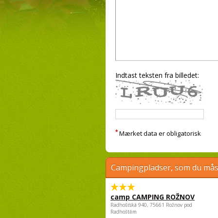
Indtast teksten fra billedet:
*
Mærket data er obligatorisk
Campingpladser, som du måsk
camp CAMPING ROŽNOV
Radhošťská 940, 75661 Rožnov pod
Radhoštěm