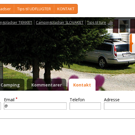
ladser
Tips til UDFLUGTER
KONTAKT
ngpladser TJEKKIET
Campingpladser SLOVAKIET
Tips til ture
Camping
Kommentarer
Kontakt
*
Email
Telefon
Adresse