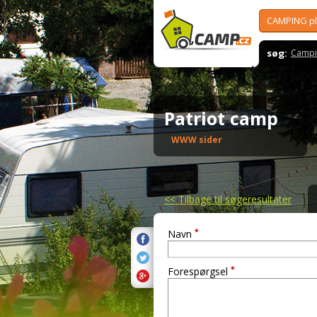
CAMPING p
søg:
Campi
Patriot camp
WWW sider
<<
Tilbage til søgeresultater
*
Navn
*
Forespørgsel