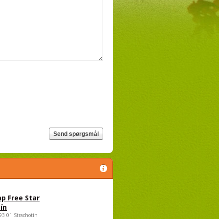
p Free Star
ín
693 01 Strachotín