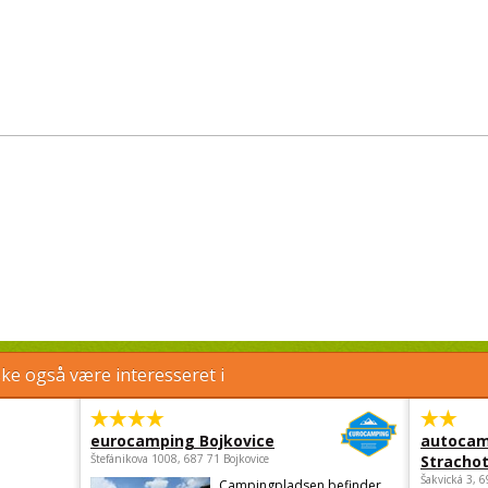
e også være interesseret i
eurocamping Bojkovice
autocam
Štefánikova 1008, 687 71 Bojkovice
Strachot
Šakvická 3, 
Campingpladsen befinder