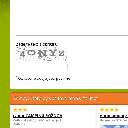
Zadejte text z obrázku:
*
Označené údaje jsou povinné
Kempy, které by Vás také mohly zajímat
camp CAMPING ROŽNOV
eurocamping 
Radhošťská 940, 75661 Rožnov pod
Štefánikova 1008, 68
Radhoštěm