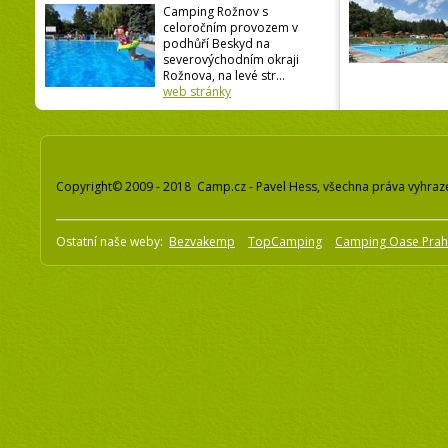
Camping Rožnov s
celoročním provozem v
podhůří Beskyd na
severovýchodním okraji
Rožnova, na levé str...
web stránky
Copyright© 2009 - 2018 Camp.cz - Pavel Hess, všechna práva vyhraz
Ostatní naše weby:
Bezvakemp
TopCamping
Camping Oase Pra