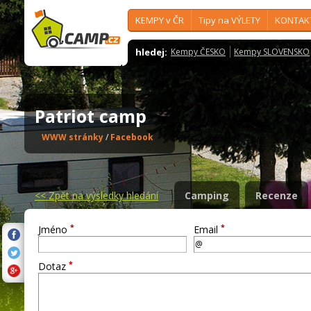
KEMPY v ČR
Tipy na VÝLETY
KONTAK
hledej:
Kempy ČESKO
Kempy SLOVENSKO
Patriot camp
WWW stránky
/
Facebook
<<
Zpět na výsledky hledání
Camping
Recenze
*
*
Jméno
Email
*
Dotaz