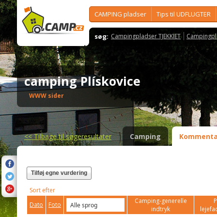
CAMPING pladser
Tips til UDFLUGTER
søg:
Campingpladser TJEKKIET
Campingpl
camping Plískovice
WWW sider
<<
Tilbage til søgeresultater
Camping
Kommenta
Tilføj egne vurdering
Sort efter
Camping-generelle
P
Dato
Foto
indtryk
lejefac