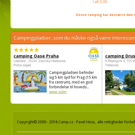
I alt
0,00
Denne camping har desværre ikke e
Campingpladser, som du måske også være interessere
camping Oase Praha
camping Dru
Libeňská , 25241 Zlatníky-Hodkovice,
K Reporyjim 4, 155 0
Praha-západ
Trebonice
Campingpladsen befinder
sig 5 km syd for Prag (15 km
fra centrum), med en god
forbindelse til hoveds...
www sider
Copyright© 2009 - 2018 Camp.cz - Pavel Hess, alle rettigheder forbe