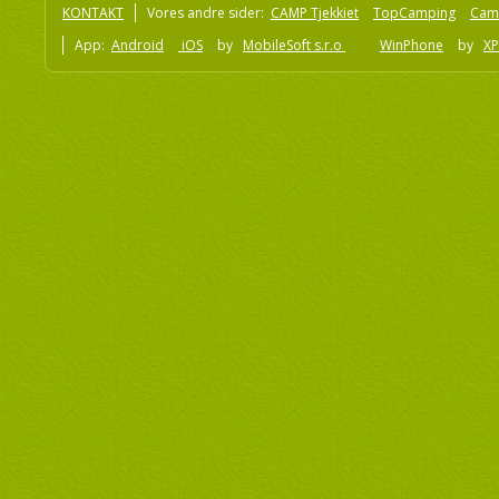
KONTAKT
Vores andre sider:
CAMP Tjekkiet
TopCamping
Cam
App:
Android
iOS
by
MobileSoft s.r.o
WinPhone
by
XP