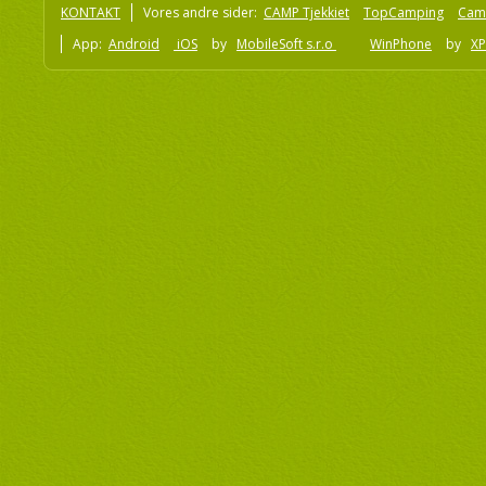
KONTAKT
Vores andre sider:
CAMP Tjekkiet
TopCamping
Cam
App:
Android
iOS
by
MobileSoft s.r.o
WinPhone
by
XP