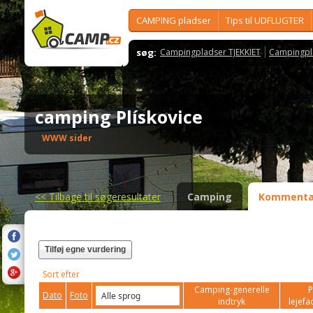
CAMPING pladser
Tips til UDFLUGTER
søg:
Campingpladser TJEKKIET
Campingpl
camping Plískovice
WWW sider
<<
Tilbage til søgeresultater
Camping
Kommenta
Tilføj egne vurdering
Sort efter
Camping-generelle
P
Dato
Foto
indtryk
lejefac