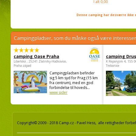
I alt
0,00
Denne camping har desværre ikke e
Campingpladser, som du måske også være interessere
camping Oase Praha
camping Dru
Libeňská , 25241 Zlatníky-Hodkovice,
K Reporyjim 4, 155 0
Praha-západ
Trebonice
Campingpladsen befinder
sig 5 km syd for Prag (15 km
fra centrum), med en god
forbindelse til hoveds...
www sider
Copyright© 2009 - 2018 Camp.cz - Pavel Hess, alle rettigheder forbe