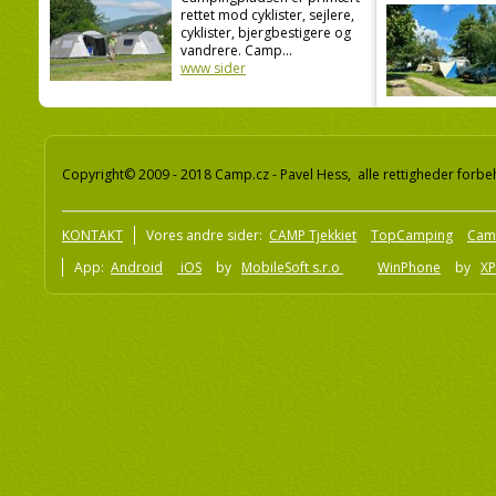
rettet mod cyklister, sejlere,
cyklister, bjergbestigere og
vandrere. Camp...
www sider
Copyright© 2009 - 2018 Camp.cz - Pavel Hess, alle rettigheder forbe
KONTAKT
Vores andre sider:
CAMP Tjekkiet
TopCamping
Cam
App:
Android
iOS
by
MobileSoft s.r.o
WinPhone
by
XP