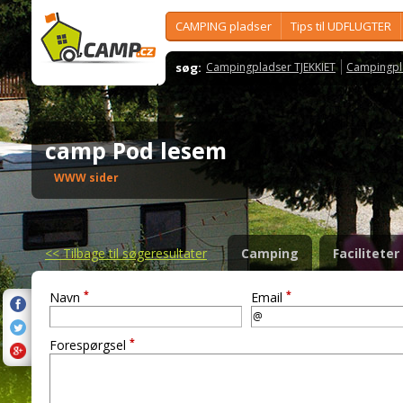
CAMPING pladser
Tips til UDFLUGTER
søg:
Campingpladser TJEKKIET
Campingpl
camp Pod lesem
WWW sider
<<
Tilbage til søgeresultater
Camping
Faciliteter
*
*
Navn
Email
*
Forespørgsel