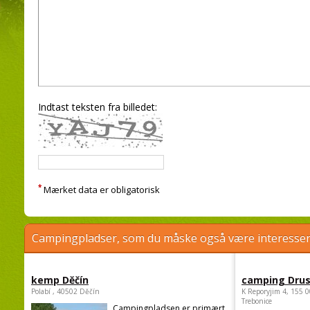
Indtast teksten fra billedet:
*
Mærket data er obligatorisk
Campingpladser, som du måske også være interessere
kemp Děčín
camping Dru
Polabí , 40502 Děčín
K Reporyjim 4, 155 0
Trebonice
Campingpladsen er primært