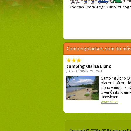
2 voksen+ born 4 og 12 ar,bil,telt og t
Campingpladser, som du måsk
camping Olšina Lipno
, 38223 Černá v Pošumaví
Camping Lipno Ol
placeret på bredd
Lipno vandtank, 1
byen Český Krumlo
landsbyen...
www sider
Copyright© 2009 - 2018 Camp.cz - Pav