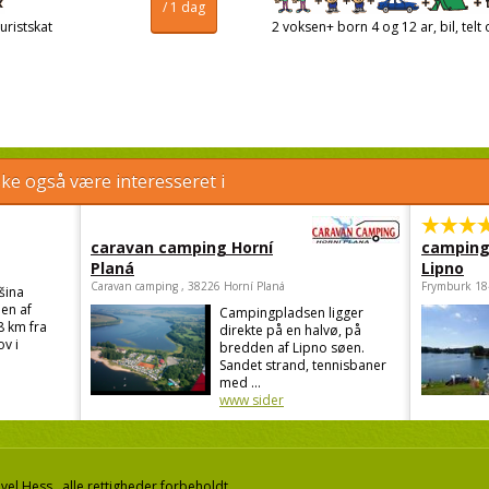
/ 1 dag
uristskat
2 voksen+ born 4 og 12 ar, bil, telt 
e også være interesseret i
caravan camping Horní
camping
Planá
Lipno
Caravan camping , 38226 Horní Planá
Frymburk 18
šina
en af
Campingpladsen ligger
8 km fra
direkte på en halvø, på
v i
bredden af Lipno søen.
Sandet strand, tennisbaner
med ...
www sider
el Hess, alle rettigheder forbeholdt