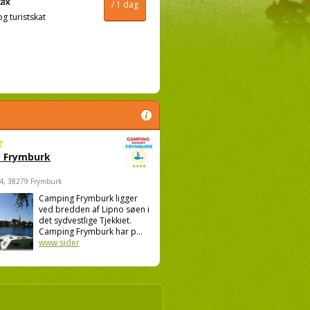
/ 1 dag
og turistskat
 Frymburk
4, 38279 Frymburk
Camping Frymburk ligger
ved bredden af Lipno søen i
det sydvestlige Tjekkiet.
Camping Frymburk har p...
www sider