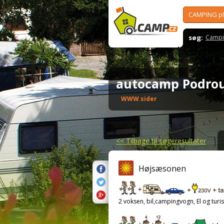
CAMPING p
søg:
Campi
autocamp Podro
WWW sider
<<
Tilbage til søgeresultater
Højsæsonen
2 voksen, bil,campingvogn, El og turis