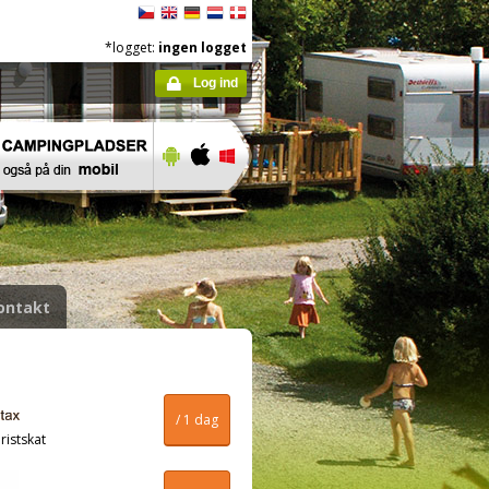
*logget:
ingen logget
Log ind
ontakt
/ 1 dag
ristskat