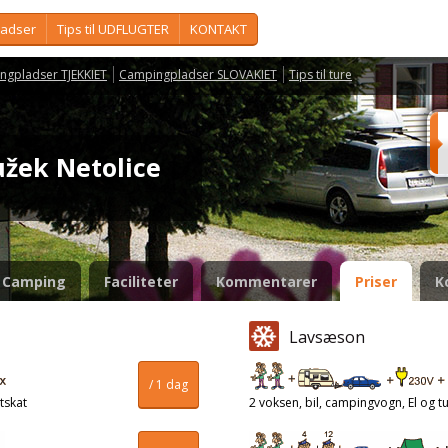
ladser
Tips til UDFLUGTER
KONTAKT
ngpladser TJEKKIET
Campingpladser SLOVAKIET
Tips til ture
užek Netolice
Camping
Faciliteter
Kommentarer
Priser
K
Lavsæson
/ 1 dag
tskat
2 voksen, bil, campingvogn, El og tu