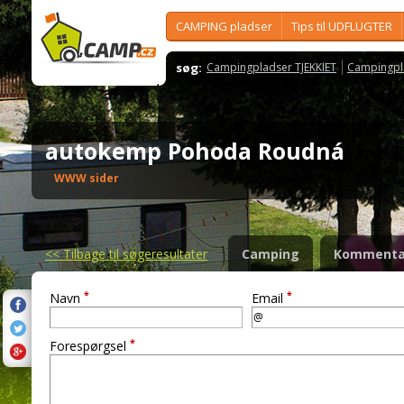
CAMPING pladser
Tips til UDFLUGTER
søg:
Campingpladser TJEKKIET
Campingpl
autokemp Pohoda Roudná
WWW sider
<<
Tilbage til søgeresultater
Camping
Kommenta
*
*
Navn
Email
*
Forespørgsel