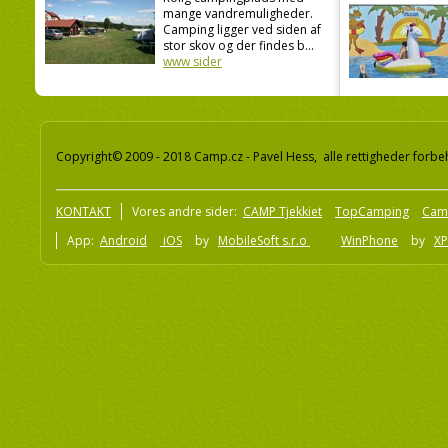
mange vandremuligheder.
Camping ligger ved siden af
stor skov og der findes b...
www sider
Copyright© 2009 - 2018 Camp.cz - Pavel Hess, alle rettigheder forbe
KONTAKT
Vores andre sider:
CAMP Tjekkiet
TopCamping
Cam
App:
Android
iOS
by
MobileSoft s.r.o
WinPhone
by
XP