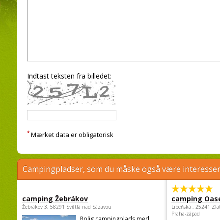
Indtast teksten fra billedet:
*
Mærket data er obligatorisk
Campingpladser, som du måske også være interessere
camping Žebrákov
camping Oas
Žebrákov 3, 58291 Světlá nad Sázavou
Libeňská , 25241 Zla
Praha-západ
Rolig campingplads med