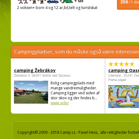
350
/ 1 d
2 voksen+ born 4 og 12 ar,bil,telt og turistskat
Campingpladser, som du måske også være interessere
camping Žebrákov
camping Oas
Žebrákov 3, 58291 Světlá nad Sázavou
Libeňská , 25241 Zla
Praha-západ
Rolig campingplads med
mange vandremuligheder.
Camping ligger ved siden af
stor skov og der findes b...
www sider
Copyright© 2009 - 2018 Camp.cz - Pavel Hess, alle rettigheder forbe