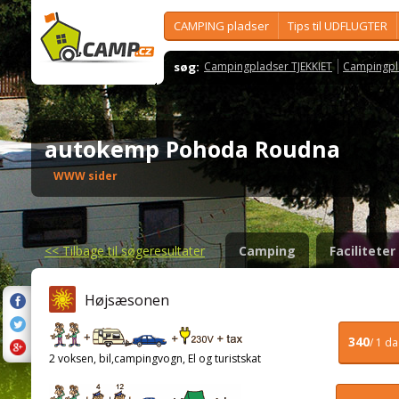
CAMPING pladser
Tips til UDFLUGTER
søg:
Campingpladser TJEKKIET
Campingpl
autokemp Pohoda Roudna
WWW sider
<<
Tilbage til søgeresultater
Camping
Faciliteter
Højsæsonen
340
/ 1 d
2 voksen, bil,campingvogn, El og turistskat