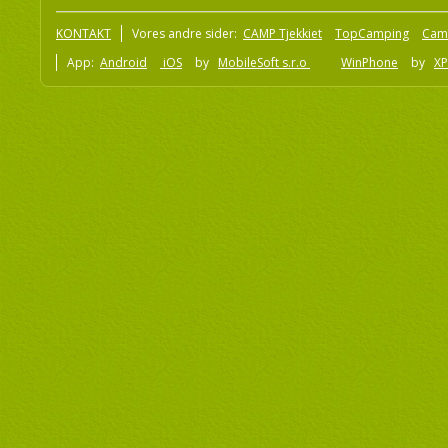
KONTAKT
Vores andre sider:
CAMP Tjekkiet
TopCamping
Cam
App:
Android
iOS
by
MobileSoft s.r.o
WinPhone
by
XP