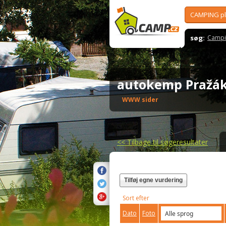
CAMPING p
søg:
Campi
autokemp Praž
WWW sider
<<
Tilbage til søgeresultater
Tilføj egne vurdering
Sort efter
Dato
Foto