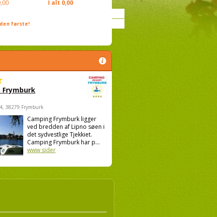
,00
I alt
0,00
den første!
 Frymburk
4, 38279 Frymburk
Camping Frymburk ligger
ved bredden af Lipno søen i
det sydvestlige Tjekkiet.
Camping Frymburk har p...
www sider