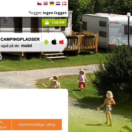
*logget:
ingen logget
Log ind
t,
Gennemsnitlige rating
tion