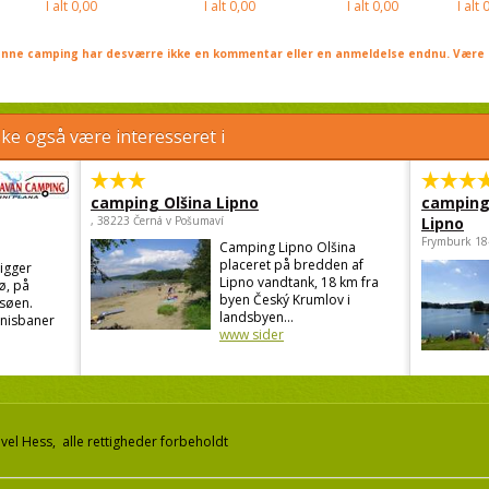
I alt
0,00
I alt
0,00
I alt
0,00
I alt
0
nne camping har desværre ikke en kommentar eller en anmeldelse endnu. Være 
e også være interesseret i
camping Olšina Lipno
camping
, 38223 Černá v Pošumaví
Lipno
Frymburk 18
Camping Lipno Olšina
placeret på bredden af
igger
Lipno vandtank, 18 km fra
ø, på
byen Český Krumlov i
søen.
landsbyen...
nnisbaner
www sider
el Hess, alle rettigheder forbeholdt