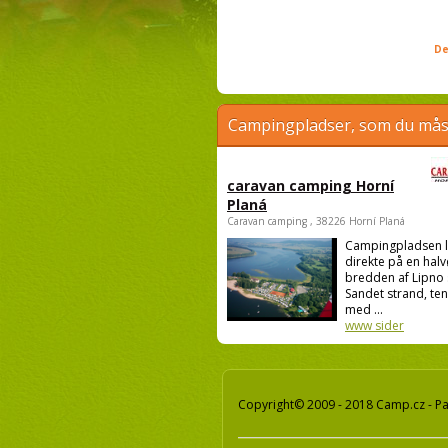
De
Campingpladser, som du måsk
caravan camping Horní
Planá
Caravan camping , 38226 Horní Planá
Campingpladsen l
direkte på en halv
bredden af Lipno 
Sandet strand, te
med ...
www sider
Copyright© 2009 - 2018 Camp.cz - Pav