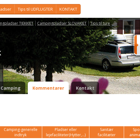
ladser
Tips til UDFLUGTER
KONTAKT
ngpladser TJEKKIET
Campingpladser SLOVAKIET
Tips til ture
ák
Camping
Kommentarer
Kontakt
Camping-generelle
Pladser eller
Sanitær
Spor
indtryk
lejefaciliteter(Hytter,...)
facilitæter
anima