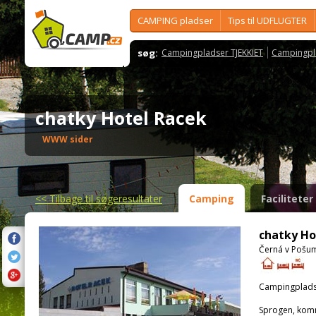
CAMPING pladser
Tips til UDFLUGTER
søg:
Campingpladser TJEKKIET
Campingpl
chatky Hotel Racek
WWW sider
<<
Tilbage til søgeresultater
Camping
Faciliteter
chatky Ho
Černá v Pošum
Campingplads
Sprogen, kom