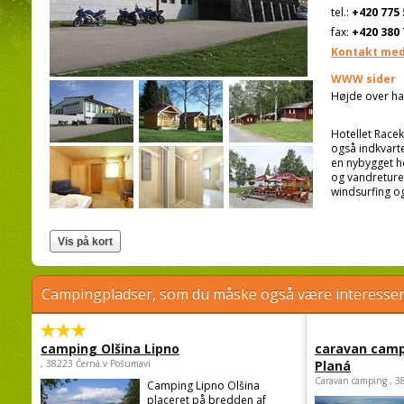
tel.:
+420 775 
fax:
+420 380 
Kontakt med
WWW sider
Højde over ha
Hotellet Race
også indkvarte
en nybygget h
og vandreture
windsurfing o
Campingpladser, som du måske også være interessere
camping Olšina Lipno
caravan camp
, 38223 Černá v Pošumaví
Planá
Caravan camping , 3
Camping Lipno Olšina
placeret på bredden af