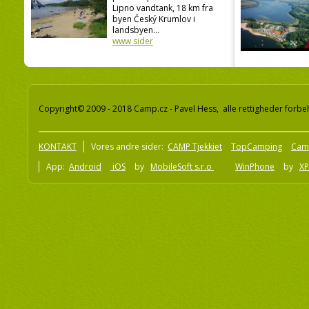
Lipno vandtank, 18 km fra
byen Český Krumlov i
landsbyen...
www sider
Copyright© 2009 - 2018 Camp.cz - Pavel Hess, alle rettigheder forbe
KONTAKT
Vores andre sider:
CAMP Tjekkiet
TopCamping
Cam
App:
Android
iOS
by
MobileSoft s.r.o
WinPhone
by
XP