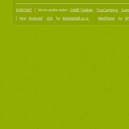
KONTAKT
Vores andre sider:
CAMP Tjekkiet
TopCamping
Cam
App:
Android
iOS
by
MobileSoft s.r.o
WinPhone
by
XP