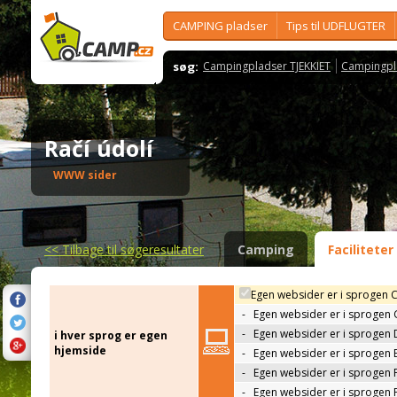
CAMPING pladser
Tips til UDFLUGTER
søg:
Campingpladser TJEKKIET
Campingpl
Račí údolí
WWW sider
<<
Tilbage til søgeresultater
Camping
Faciliteter
Egen websider er i sprogen 
-
Egen websider er i sprogen
-
Egen websider er i sprogen 
i hver sprog er egen
hjemside
-
Egen websider er i sprogen 
-
Egen websider er i sprogen 
-
Egen websider er i sprogen 