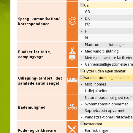
CZ
-
GB
-
DK
Sprog- komunikation/
korrespondance
-
ESP
-
F
-
PL
-
Plads uden tilslutninger
-
Med vand tilslutning
Pladser for telte,
campingvogn
-
Med egen sanitare faciliteter
-
Gennemsnitlige storrelse i 
Hytter uden egen sanitar
Varelser uden egen sanitar
Udlejning- (anfort i det
samlede antal senge)
-
Mobilhomes
-
Udlej af telter
-
Natural-bademulighed (so,flo
-
Svommebassin opvarmet
Bademulighed
-
Soppebassin opvarmet
-
Vandattraktioner (rutscheba
Restaurant
Fode- og drikkevarer
-
Forfriskninger