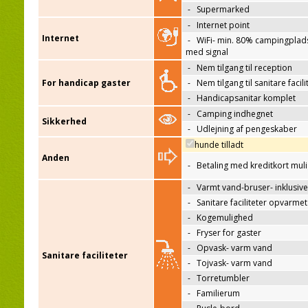
-
Supermarked
-
Internet point
Internet
-
WiFi- min. 80% campingplad
med signal
-
Nem tilgang til reception
For handicap gaster
-
Nem tilgang til sanitare facili
-
Handicapsanitar komplet
-
Camping indhegnet
Sikkerhed
-
Udlejning af pengeskaber
hunde tilladt
Anden
-
Betaling med kreditkort mul
-
Varmt vand-bruser- inklusive
-
Sanitare faciliteter opvarmet
-
Kogemulighed
-
Fryser for gaster
-
Opvask- varm vand
Sanitare faciliteter
-
Tojvask- varm vand
-
Torretumbler
-
Familierum