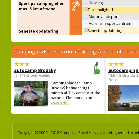
-
Bowling
Sport pa camping eller
max. 5 km aftsand
Fiskemulighed
-
Motor vandsport
-
Adrenalin-sportcentrum
Seneste opdatering
Seneste opdatering
Campingpladser, som du måske også være interessere
autocamp Brodský
autocamping
, 54941 Červený Kostelec
Třída.T.G.Masaryka 
Skalice
Campingpladsen Kemp
Brodský befinder sig i
midten af Tjekkiets turistiske
paradis. Flot natur, slott...
www sider
Copyright© 2009 - 2018 Camp.cz - Pavel Hess, alle rettigheder forbe