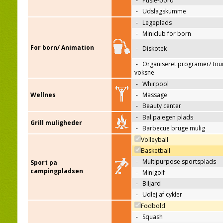
-
Pusle-bord
-
Udslagskumme
-
Legeplads
-
Miniclub for born
For born/ Animation
-
Diskotek
-
Organiseret programer/ tour
voksne
-
Whirpool
Wellnes
-
Massage
-
Beauty center
-
Bal pa egen plads
Grill muligheder
-
Barbecue bruge mulig
Volleyball
Basketball
-
Multipurpose sportsplads
Sport pa
campingpladsen
-
Minigolf
-
Biljard
-
Udlej af cykler
Fodbold
-
Squash