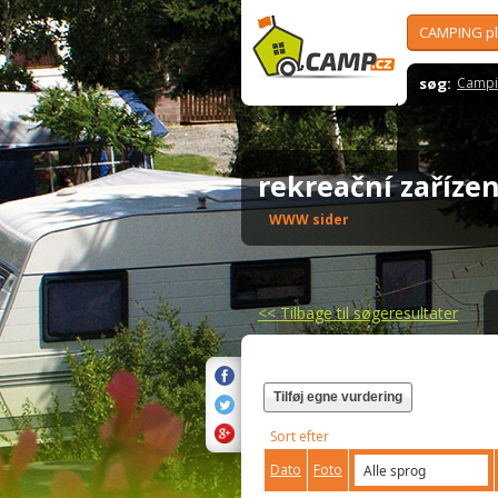
CAMPING p
søg:
Campi
rekreační zaříz
WWW sider
<<
Tilbage til søgeresultater
Tilføj egne vurdering
Sort efter
Dato
Foto