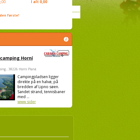
,00
I alt
0,00
den første!
 camping Horní
ing , 38226 Horní Planá
Campingpladsen ligger
direkte på en halvø, på
bredden af Lipno søen.
Sandet strand, tennisbaner
med ...
www sider