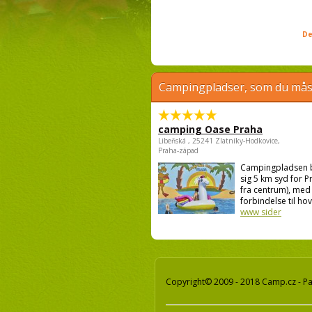
De
Campingpladser, som du måsk
camping Oase Praha
Libeňská , 25241 Zlatníky-Hodkovice,
Praha-západ
Campingpladsen 
sig 5 km syd for P
fra centrum), med
forbindelse til hov
www sider
Copyright© 2009 - 2018 Camp.cz - Pav