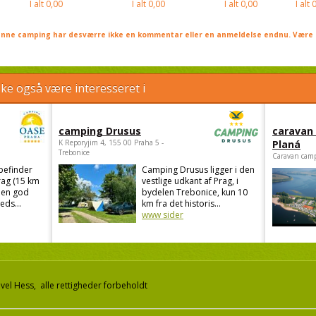
I alt
0,00
I alt
0,00
I alt
0,00
I alt
0
nne camping har desværre ikke en kommentar eller en anmeldelse endnu. Være 
e også være interesseret i
camping Drusus
caravan
K Reporyjim 4, 155 00 Praha 5 -
Planá
Trebonice
Caravan camp
befinder
Camping Drusus ligger i den
rag (15 km
vestlige udkant af Prag, i
 en god
bydelen Trebonice, kun 10
eds...
km fra det historis...
www sider
el Hess, alle rettigheder forbeholdt