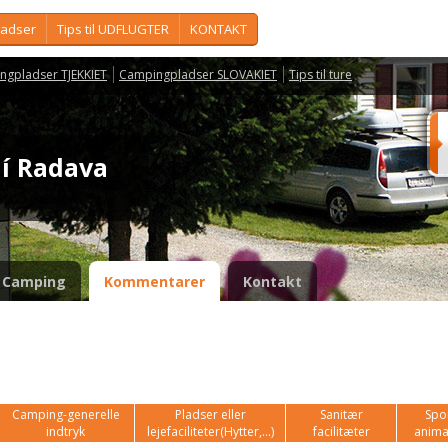
ladser
Tips til UDFLUGTER
KONTAKT
ngpladser TJEKKIET
Campingpladser SLOVAKIET
Tips til ture
ení Radava
Camping
Kommentarer
Kontakt
Camping-generelle
Pladser eller
Sanitær
Spor
indtryk
lejefaciliteter(Hytter,...)
facilitæter
anima