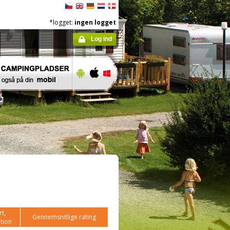
*logget:
ingen logget
Log ind
t,
Gennemsnitlige rating
tion