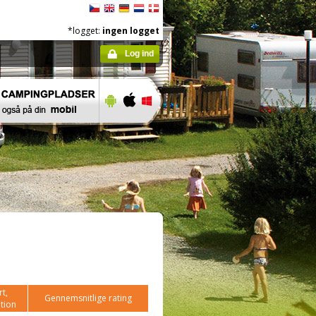
*logget:
ingen logget
Log ind
t,
Gennemsnitlige rating
tion