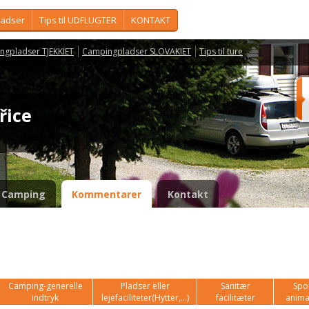
ladser
Tips til UDFLUGTER
KONTAKT
ngpladser TJEKKIET
Campingpladser SLOVAKIET
Tips til ture
ořice
Camping
Kommentarer
Kontakt
Camping-generelle
Pladser eller
Sanitær
Spor
indtryk
lejefaciliteter(Hytter,...)
facilitæter
anima