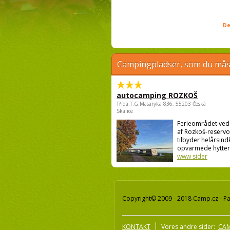
De
Campingpladser, som du måsk
autocamping ROZKOŠ
Třída.T.G.Masaryka 836, 55203 Česká
Skalice
Ferieområdet ve
af Rozkoš-reservo
tilbyder helårsind
opvarmede hytter o
www sider
Copyright© 2009 - 2018 Camp.cz - Pav
KONTAKT
Vores andre sider:
CAM