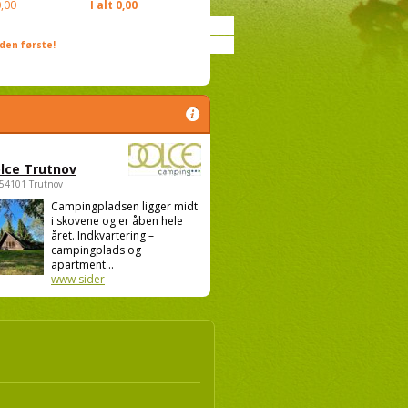
,00
I alt
0,00
den første!
lce Trutnov
 54101 Trutnov
Campingpladsen ligger midt
i skovene og er åben hele
året. Indkvartering –
campingplads og
apartment...
www sider