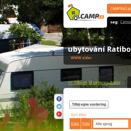
CAMPING p
søg:
Campi
ubytování Ratib
WWW sider
<<
Tilbage til søgeresultater
Tilføj egne vurdering
Sort efter
Dato
Foto