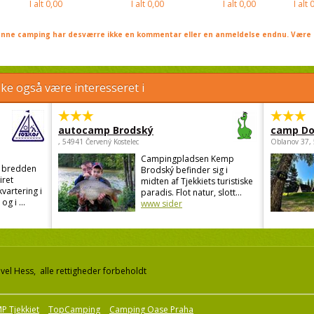
I alt
0,00
I alt
0,00
I alt
0,00
I alt
0
nne camping har desværre ikke en kommentar eller en anmeldelse endnu. Være 
e også være interesseret i
autocamp Brodský
camp Do
, 54941 Červený Kostelec
Oblanov 37,
Campingpladsen Kemp
d bredden
Brodský befinder sig i
iret
midten af Tjekkiets turistiske
kvartering i
paradis. Flot natur, slott...
g i ...
www sider
el Hess, alle rettigheder forbeholdt
P Tjekkiet
TopCamping
Camping Oase Praha