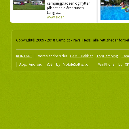
campingpladsen og hytter
(åbent hele året rundt).
Langra...
www sider
Copyright© 2009 - 2018 Camp.cz - Pavel Hess, alle rettigheder forbe
KONTAKT
Vores andre sider:
CAMP Tjekkiet
TopCamping
Cam
App:
Android
iOS
by
MobileSoft s.r.o
WinPhone
by
XP