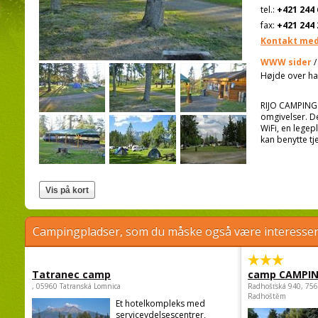
tel.:
+421 244 
fax:
+421 244 
Kontakt med
WWW sider
/
Højde over ha
RIJO CAMPING 
omgivelser. De
WiFi, en legep
kan benytte tj
Campingpladser, som du måske også være interessere
Tatranec camp
camp CAMPI
, 05960 Tatranská Lomnica
Radhošťská 940, 75
Radhoštěm
Et hotelkompleks med
serviceydelsescentrer,