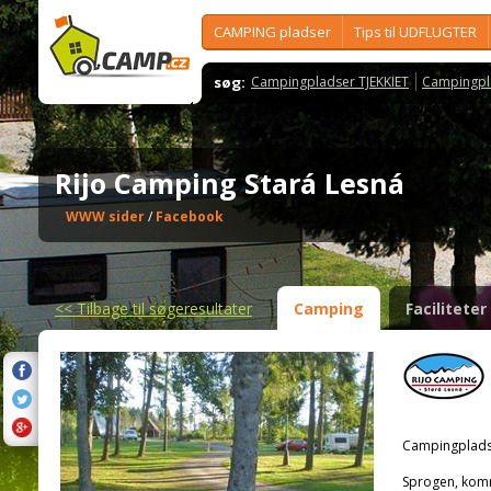
CAMPING pladser
Tips til UDFLUGTER
søg:
Campingpladser TJEKKIET
Campingpl
Rijo Camping Stará Lesná
WWW sider
/
Facebook
<<
Tilbage til søgeresultater
Camping
Faciliteter
Campingplads
Sprogen, kom