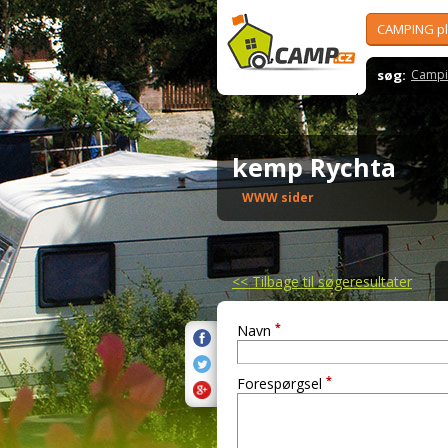
CAMPING p
søg:
Campi
kemp Rychta
WWW sider
<<
Tilbage til søgeresultater
*
Navn
*
Forespørgsel