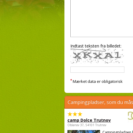
Indtast teksten fra billedet:
*
Mærket data er obligatorisk
Campingpladser, som du måsk
camp Dolce Trutnov
Oblanov 37, 54101 Trutnov
Campingpladsen l