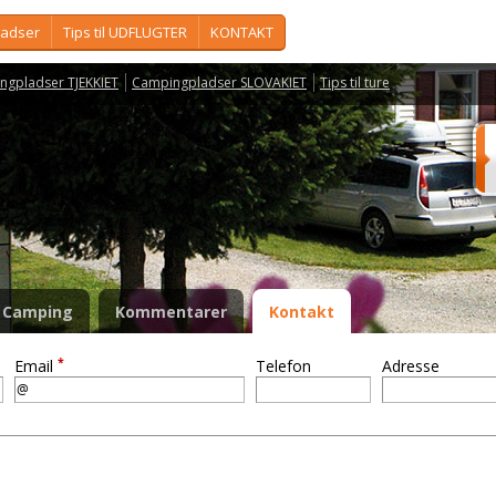
ladser
Tips til UDFLUGTER
KONTAKT
ngpladser TJEKKIET
Campingpladser SLOVAKIET
Tips til ture
Camping
Kommentarer
Kontakt
*
Email
Telefon
Adresse