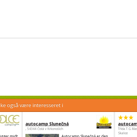
e også være interesseret i
autocamp Slunečná
autocam
, 54344 Čistá v Krkonoších
Třída.T.G.Ma
Skalice
igger midt
Autocamp Slunečná er den