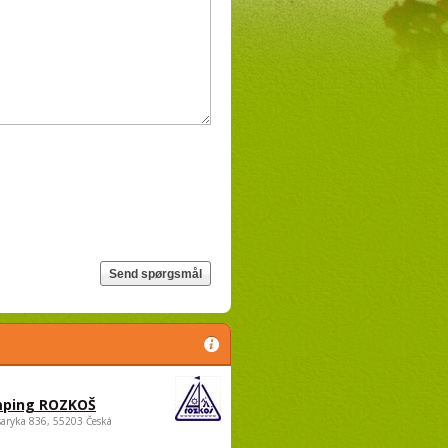
ping ROZKOŠ
saryka 836, 55203 Česká