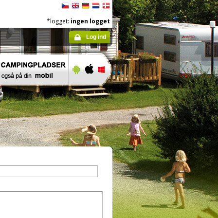
*logget:
ingen logget
Log ind