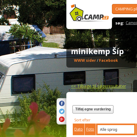
CAMPING p
søg:
Campi
minikemp Šíp
WWW sider
/
Facebook
<<
Tilbage til søgeresultater
Tilføj egne vurdering
Sort efter
Dato
Foto