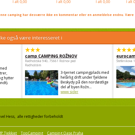
I alt
0,00
I alt
0,00
I alt
0,00
I alt
0
nne camping har desværre ikke en kommentar eller en anmeldelse endnu. Være 
e også være interesseret i
camp CAMPING ROŽNOV
eurocam
Radhošťská 940, 75661 Rožnov pod
Štefánikova 
Radhoštěm
 med
3-tjernet campingplads med
trer,
helårlig drift under fjeldene
g hytter
Beskydy på den nordøstlige
ndt).
del af byen Rožn...
www sider
el Hess, alle rettigheder forbeholdt
P Tjekkiet
TopCamping
Camping Oase Praha