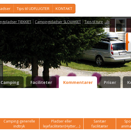
ladser
Tips til UDFLUGTER
KONTAKT
ngpladser TJEKKIET
Campingpladser SLOVAKIET
Tips til ture
Camping
Faciliteter
Kommentarer
Priser
K
Camping-generelle
Pladser eller
Sanitær
Spor
indtryk
lejefaciliteter(Hytter,...)
facilitæter
anima