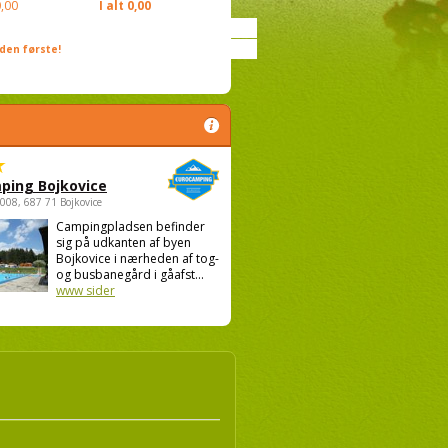
,00
I alt
0,00
den første!
ping Bojkovice
1008, 687 71 Bojkovice
Campingpladsen befinder
sig på udkanten af byen
Bojkovice i nærheden af tog-
og busbanegård i gåafst...
www sider