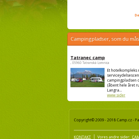
De
Campingpladser, som du måsk
Tatranec camp
, 05960 Tatranská Lomnica
Et hotelkompleks
serviceydelsescen
campingpladsen o
(åbent hele året ru
Langra...
www sider
Copyright© 2009 - 2018 Camp.cz - Pav
KONTAKT
Vores andre sider:
CAM