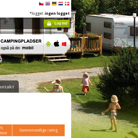
*logget:
ingen logget
Log ind
ontakt
t,
Gennemsnitlige rating
tion