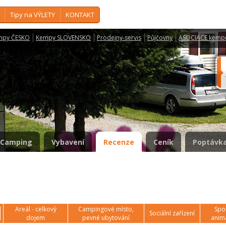
Tipy na VÝLETY
KONTAKT
mpy ČESKO
Kempy SLOVENSKO
Prodejny-servis
Půjčovny
ASOCIACE kemp
Camping
Vybavení
Recenze
Ceník
Poptávka
Areál - celkový
Campingové místo,
Spor
Sociální zařízení
dojem
pevné ubytování
anim