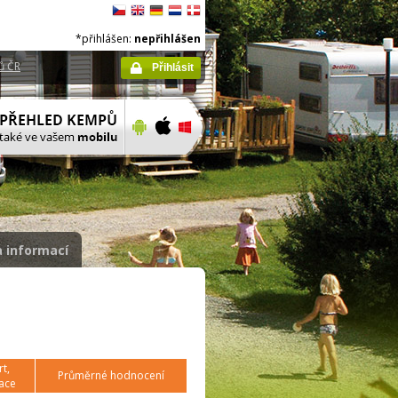
*přihlášen:
nepřihlášen
ů ČR
Přihlásit
 informací
t,
Průměrné hodnocení
ace