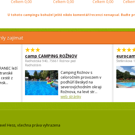
Celkem
0,00
Celkem
0,00
Celkem
0,00
Celke
U tohoto campingu bohužel ještě nikdo komentář/recenzi nenapsal. Buďte prv
ly zajímat
camp CAMPING ROŽNOV
eurocam
Radhošťská 940, 75661 Rožnov pod
Štefánikova 
Radhoštěm
RANEC leží
Camping Rožnov s
atranské
celoročním provozem v
 cestě z
podhůří Beskyd na
sk...
severovýchodním okraji
Rožnova, na levé str...
web stránky
avel Hess, všechna práva vyhrazena