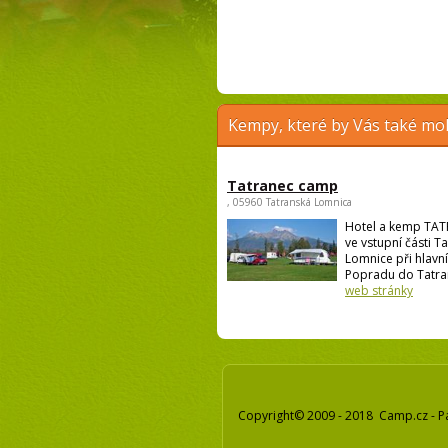
Kempy, které by Vás také moh
Tatranec camp
, 05960 Tatranská Lomnica
Hotel a kemp TAT
ve vstupní části T
Lomnice při hlavní
Popradu do Tatran
web stránky
Copyright© 2009 - 2018 Camp.cz - P