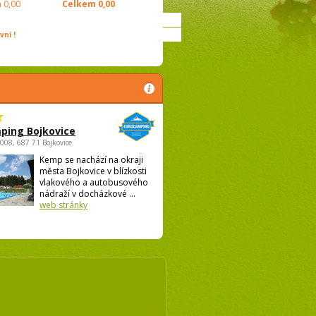
m
0,00
Celkem
0,00
ní !
ping Bojkovice
1008, 687 71 Bojkovice
Kemp se nachází na okraji
města Bojkovice v blízkosti
vlakového a autobusového
nádraží v docházkové ...
web stránky