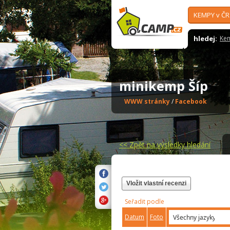
KEMPY v ČR
hledej:
Ke
minikemp Šíp
WWW stránky
/
Facebook
<<
Zpět na výsledky hledání
Vložit vlastní recenzi
Seřadit podle
Datum
Foto